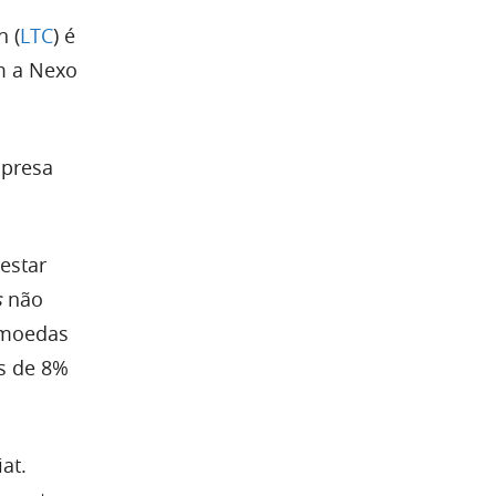
n (
LTC
) é
m a Nexo
mpresa
estar
s
não
 moedas
s de 8%
at.