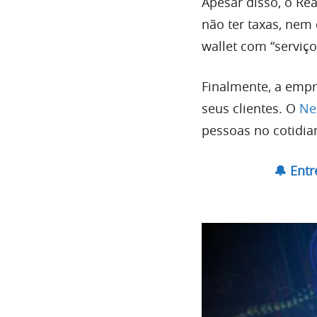
Apesar disso, o Re
não ter taxas, nem
wallet com “serviço
Finalmente, a empr
seus clientes. O
Ne
pessoas no cotidi
🔔 Ent