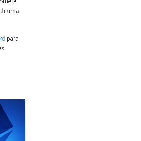
promete
ech uma
ard
para
as