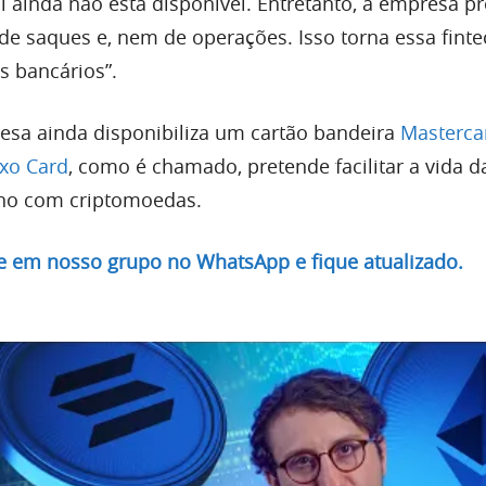
al ainda não está disponível. Entretanto, a empresa 
 de saques e, nem de operações. Isso torna essa fint
s bancários”.
esa ainda disponibiliza um cartão bandeira
Masterc
xo Card
, como é chamado, pretende facilitar a vida d
ano com criptomoedas.
re em nosso grupo no WhatsApp e fique atualizado.