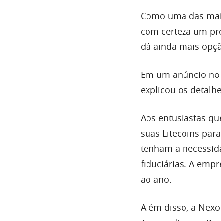
Como uma das mais
com certeza um pro
dá ainda mais opç
Em um anúncio n
explicou os detalh
Aos entusiastas q
suas Litecoins para
tenham a necessid
fiduciárias. A em
ao ano.
Além disso, a Nexo