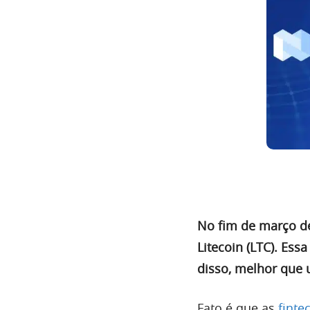
No fim de março de
Litecoin (LTC). Es
disso, melhor que 
Fato é que as
finte