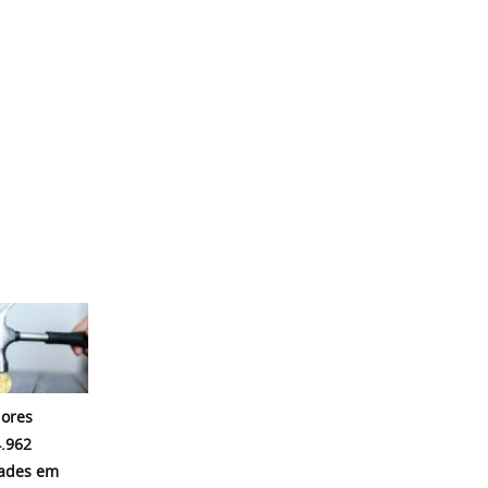
ores
.962
dades em