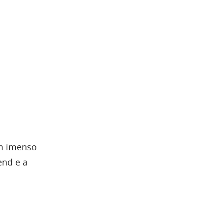
om imenso
end e a