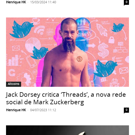
Henrique HK
-
15/03/2024 11:40
0
Altcoins
Jack Dorsey critica ‘Threads’, a nova rede
social de Mark Zuckerberg
Henrique HK
-
04/07/2023 11:12
0