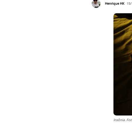
Henrique HK
15/
Insônia. Fon