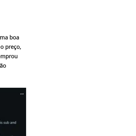
 uma boa
o preço,
comprou
tão