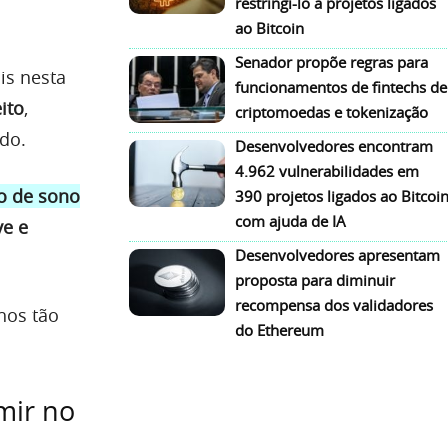
restringi-lo a projetos ligados
ao Bitcoin
Senador propõe regras para
is nesta
funcionamentos de fintechs de
ito
,
criptomoedas e tokenização
do.
Desenvolvedores encontram
4.962 vulnerabilidades em
o de sono
390 projetos ligados ao Bitcoi
com ajuda de IA
ve e
Desenvolvedores apresentam
proposta para diminuir
recompensa dos validadores
hos tão
do Ethereum
mir no