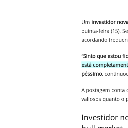
Um
investidor nova
quinta-feira (15). S
acordando frequent
“Sinto que estou fi
está completament
péssimo
, continuo
A postagem conta c
valiosos quanto o p
Investidor n