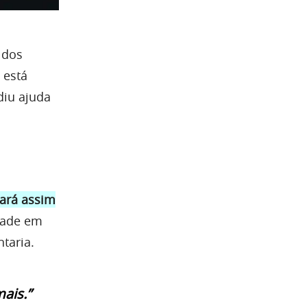
 dos
 está
diu ajuda
sará assim
dade em
taria.
ais.”