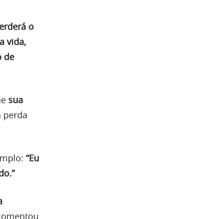
perderá o
a vida,
o de
ue
sua
a perda
emplo:
“Eu
do.”
a
 comentou