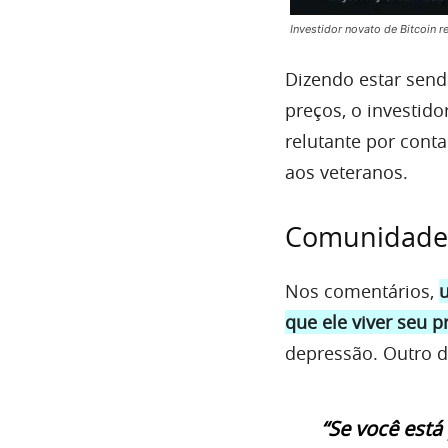
Investidor novato de Bitcoin r
Dizendo estar sen
preços, o investid
relutante por conta
aos veteranos.
Comunidade d
Nos comentários,
u
que ele viver seu 
depressão. Outro d
“Se você está