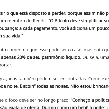
stir o que está disposto a perder, porque assim não 
 um membro do Reddit.
“O Bitcoin deve simplificar su
upança: a cada pagamento, você adiciona um pouc
 sua vida.”
vato comentou que esse pode ser o caso, mas nota q
 apenas 20% de seu patrimônio líquido
. Ou seja, um
ortar.
ngraçadas também podem ser encontradas. Como ex
boa noite, Bitcoin” todas as noites. Não estou brincan
e o foco deve ser no longo prazo. “
Conheço a polític
são exata de oferta. Durmo como um bebê à noite”
,