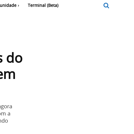
unidade
Terminal (Beta)
s do
zem
agora
om a
ando