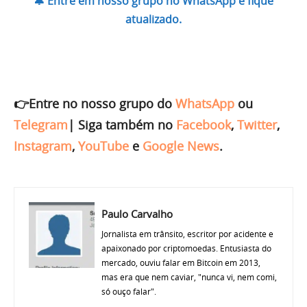
🔔 Entre em nosso grupo no WhatsApp e fique
atualizado.
👉Entre no nosso grupo do
WhatsApp
ou
Telegram
|
Siga também no
Facebook
,
Twitter
,
Instagram
,
YouTube
e
Google News
.
Paulo Carvalho
Jornalista em trânsito, escritor por acidente e
apaixonado por criptomoedas. Entusiasta do
mercado, ouviu falar em Bitcoin em 2013,
mas era que nem caviar, "nunca vi, nem comi,
só ouço falar".