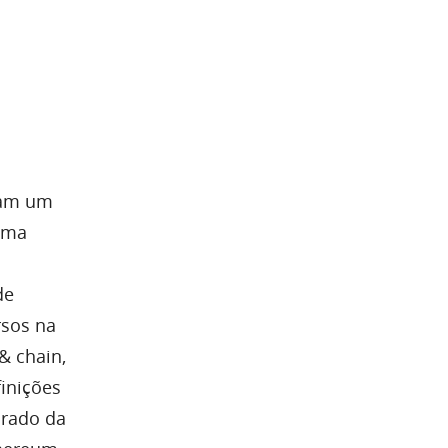
ram um
ema
de
rsos na
& chain,
inições
orado da