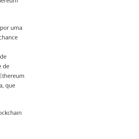
thereum
o por uma
 chance
 de
e de
 Ethereum
a, que
ockchain