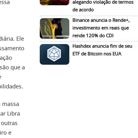
essa
alegando violação de termos
de acordo
Binance anuncia o Rende+,
investimento em reais que
rende 120% do CDI
iária. Ele
Hashdex anuncia fim de seu
cessamento
ETF de Bitcoin nos EUA
ração
são que a
e
ilidades.
m massa
ar Libra
 outras
iro e