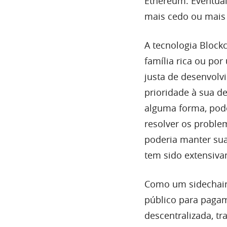
Ethereum. Eventual
mais cedo ou mais 
A tecnologia Block
família rica ou po
justa de desenvolvi
prioridade à sua d
alguma forma, pod
resolver os proble
poderia manter sua
tem sido extensiv
Como um sidechain
público para pagam
descentralizada, tr