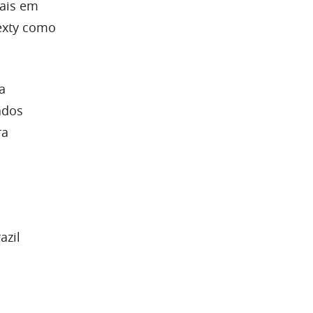
mais em
exty como
a
ados
ra
nexty.io
azil