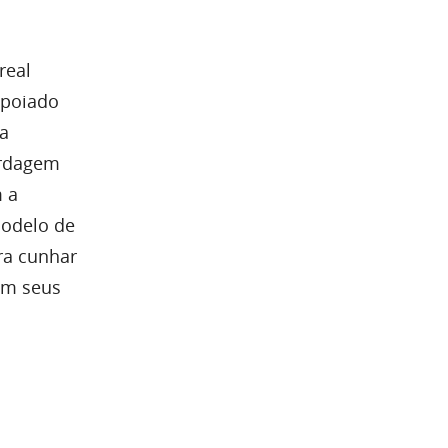
real
apoiado
ua
ordagem
m a
modelo de
ra cunhar
om seus