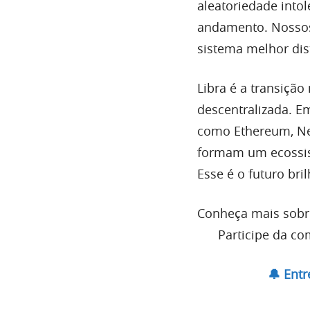
aleatoriedade into
andamento. Nossos
sistema melhor dis
Libra é a transiçã
descentralizada. E
como Ethereum, Nex
formam um ecossi
Esse é o futuro bri
Conheça mais sob
Participe da comun
🔔 Ent