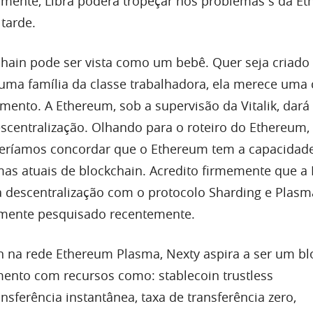
mente, Libra poderá tropeçar nos problemas s da E
tarde.
chain pode ser vista como um bebê. Quer seja criad
r uma família da classe trabalhadora, ela merece uma
mento. A Ethereum, sob a supervisão da Vitalik, dará
escentralização. Olhando para o roteiro do Ethereum,
eríamos concordar que o Ethereum tem a capacidad
mas atuais de blockchain. Acredito firmemente que a
 descentralização com o protocolo Sharding e Plasm
amente pesquisado recentemente.
 na rede Ethereum Plasma, Nexty aspira a ser um bl
ento com recursos como: stablecoin trustless
ansferência instantânea, taxa de transferência zero,