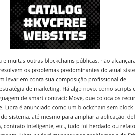
a e muitas outras blockchains públicas, não alcança
 resolvem os problemas predominantes do atual sist
em levar em conta sua composição profissional de
stratégia de marketing. Há algo novo, como scripts 
nguagem de smart contract: Move, que coloca os recu
de. Libra é anunciado como um blockchain sem block 
 do sistema, até mesmo para ampliar a aplicação, def
 contrato inteligente, etc., tudo foi herdado ou refat