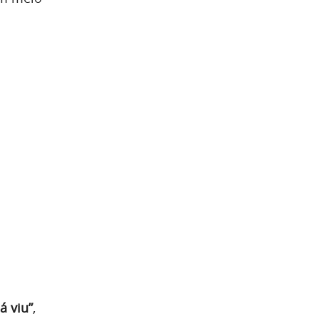
á viu”
,