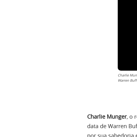
Charlie Mun
Warren Buff
Charlie Munger
, o 
data de Warren Buf
por sua sabedoria 