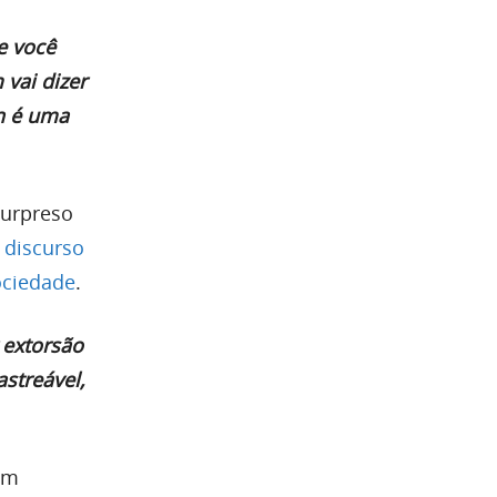
e você
vai dizer
in é uma
surpreso
 discurso
ociedade
.
 extorsão
streável,
em