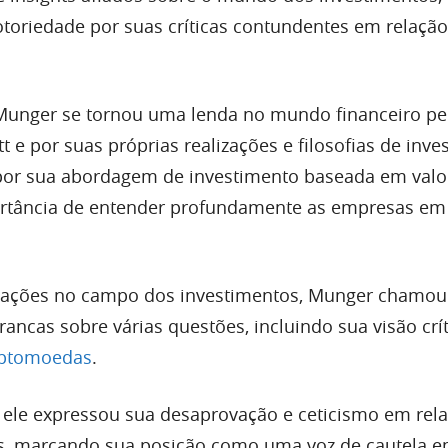
oriedade por suas críticas contundentes em relação
Munger se tornou uma lenda no mundo financeiro pe
t e por suas próprias realizações e filosofias de inve
por sua abordagem de investimento baseada em valo
ortância de entender profundamente as empresas em
izações no campo dos investimentos, Munger chamou
rancas sobre várias questões, incluindo sua visão crí
iptomoedas
.
 ele expressou sua desaprovação e ceticismo em rel
ais, marcando sua posição como uma voz de cautela 