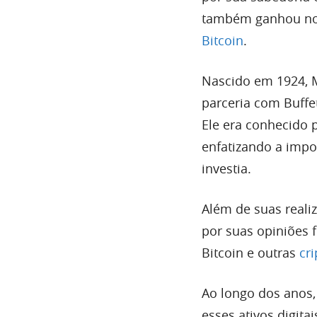
também ganhou not
Bitcoin
.
Nascido em 1924, 
parceria com Buffet
Ele era conhecido 
enfatizando a imp
investia.
Além de suas real
por suas opiniões f
Bitcoin e outras
cr
Ao longo dos anos,
esses ativos digit