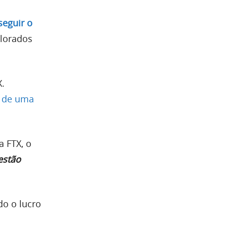
eguir o
alorados
X.
m de uma
a FTX, o
estão
do o lucro