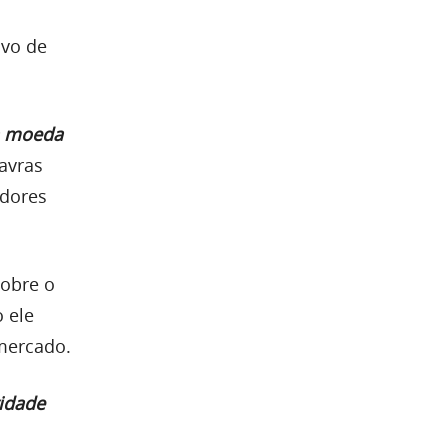
ivo de
 moeda
lavras
idores
sobre o
 ele
mercado.
vidade