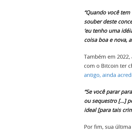
“Quando você tem u
souber deste conce
‘eu tenho uma idéi
coisa boa e nova, 
Também em 2022, a
com o Bitcoin ter 
antigo, ainda acre
“Se você parar par
ou sequestro […] p
ideal [para tais c
Por fim, sua últim