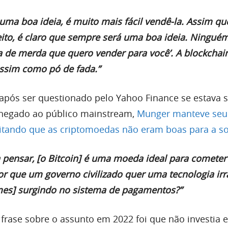
ma boa ideia, é muito mais fácil vendê-la. Assim qu
ito, é claro que sempre será uma boa ideia. Ninguém 
a de merda que quero vender para você’. A blockcha
assim como pó de fada.”
pós ser questionado pelo Yahoo Finance se estava 
chegado ao público mainstream,
Munger manteve seu
ditando que as criptomoedas não eram boas para a s
a pensar, [o Bitcoin] é uma moeda ideal para cometer
or que um governo civilizado quer uma tecnologia irra
rimes] surgindo no sistema de pagamentos?”
a frase sobre o assunto em 2022 foi que não investia 