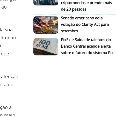
criptomoedas e prende mais
 ao
de 20 pessoas
Senado americano adia
votação do Clarity Act para
la sua
setembro
stimento.
PixExit: Saída de talentos do
r,
Banco Central acende alerta
sobre o futuro do sistema Pix
 que
 atenção
tica do
ação a
em meio