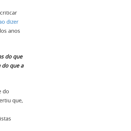
riticar
ao dizer
 dos anos
ns do que
a do que a
e do
rtiu que,
istas