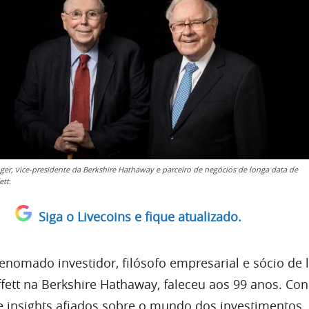
ger, vice-presidente da Berkshire Hathaway e parceiro de negócios de longa data de
ett.
Siga o Livecoins e fique atualizado.
renomado investidor, filósofo empresarial e sócio de 
fett na Berkshire Hathaway, faleceu aos 99 anos. Co
e insights afiados sobre o mundo dos investimentos