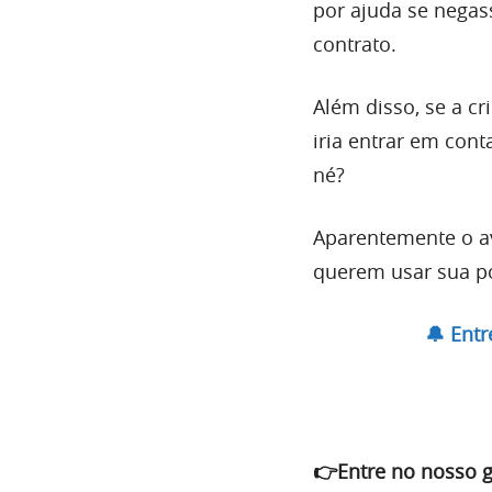
por ajuda se negass
contrato.
Além disso, se a c
iria entrar em con
né?
Aparentemente o a
querem usar sua p
🔔 Ent
👉Entre no nosso 