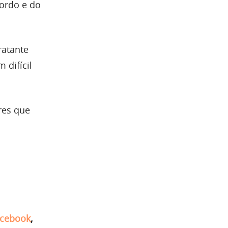
cordo e do
ratante
 difícil
res que
cebook
,