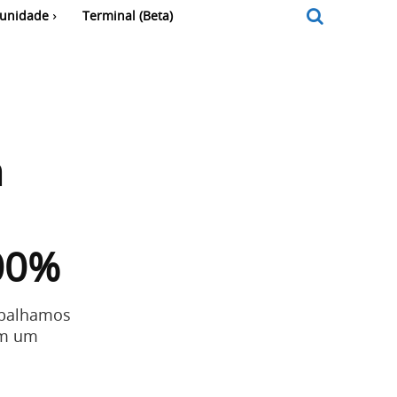
unidade
Terminal (Beta)
m
700%
abalhamos
em um