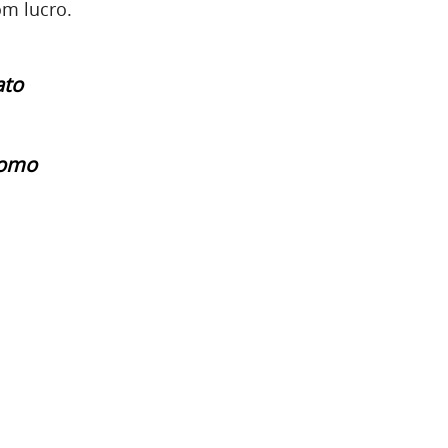
m lucro.
ato
como