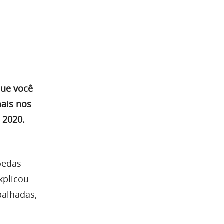
que você
ais nos
 2020.
oedas
xplicou
balhadas,