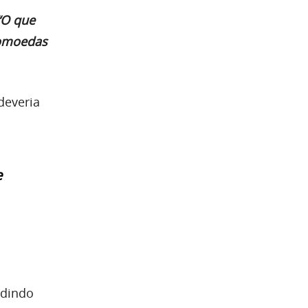
O que
tomoedas
deveria
e
edindo