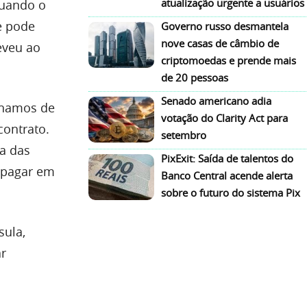
atualização urgente a usuários
quando o
e pode
Governo russo desmantela
nove casas de câmbio de
eveu ao
criptomoedas e prende mais
de 20 pessoas
Senado americano adia
lhamos de
votação do Clarity Act para
ontrato.
setembro
a das
PixExit: Saída de talentos do
a pagar em
Banco Central acende alerta
sobre o futuro do sistema Pix
sula,
ar