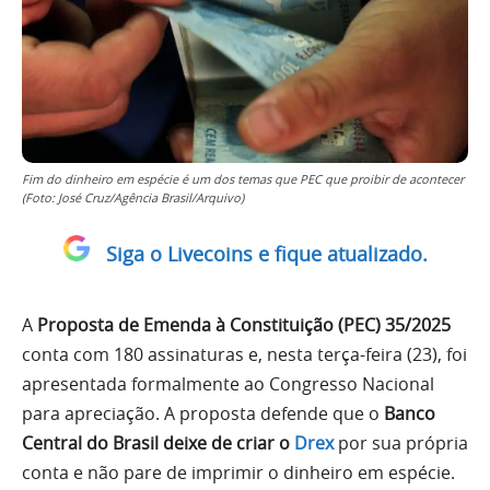
Fim do dinheiro em espécie é um dos temas que PEC que proibir de acontecer
(Foto: José Cruz/Agência Brasil/Arquivo)
Siga o Livecoins e fique atualizado.
A
Proposta de Emenda à Constituição (PEC) 35/2025
conta com 180 assinaturas e, nesta terça-feira (23), foi
apresentada formalmente ao Congresso Nacional
para apreciação. A proposta defende que o
Banco
Central do Brasil deixe de criar o
Drex
por sua própria
conta e não pare de imprimir o dinheiro em espécie.