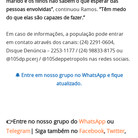
marido e os filhos não sabem o que esperar das
pessoas envolvidas”
, continuou Ramos.
“Têm medo
do que elas são capazes de fazer.”
Em caso de informações, a população pode entrar
em contato através dos canais: (24) 2291-0604,
Disque Denúncia – 2253-1177 / (24) 98833-8175 ou
@105dp.pcerj / @105deppetropolis nas redes sociais.
🔔 Entre em nosso grupo no WhatsApp e fique
atualizado.
👉Entre no nosso grupo do
WhatsApp
ou
Telegram
|
Siga também no
Facebook
,
Twitter
,