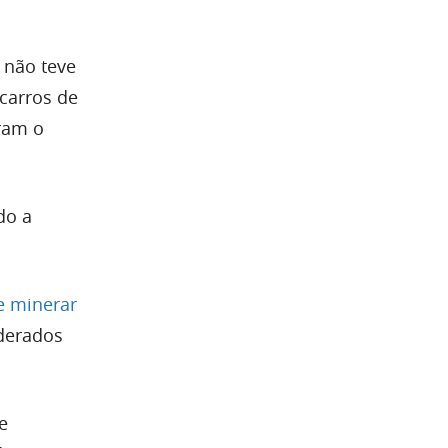
 não teve
carros de
rram o
do a
e minerar
derados
e