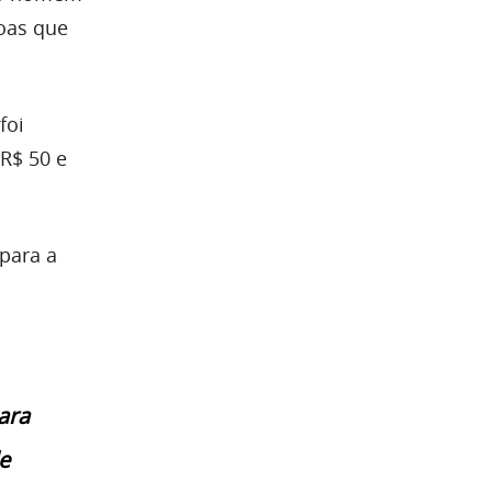
oas que
foi
R$ 50 e
para a
ara
e