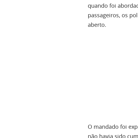
quando foi abordad
passageiros, os po
aberto.
O mandado foi expe
não havia sido cum