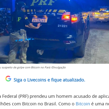
 suspeito de golpe com Bitcoin no Pará /Divulgação
Siga o Livecoins e fique atualizado.
ia Federal (PRF) prendeu um homem acusado de apli
lhões com Bitcoin no Brasil. Como o
Bitcoin
é uma n