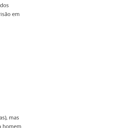
 dos
risão em
as), mas
e o homem