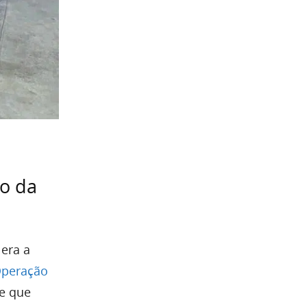
vo da
 era a
peração
e que