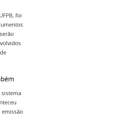
UFPB, foi
ocumentos
 serão
volvidos
 de
ambém
o sistema
onteceu
a emissão