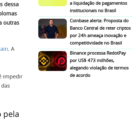
a liquidação de pagamentos
os dessa
institucionais no Brasil
iplomas
Coinbase alerta: Proposta do
a outras
Banco Central de reter criptos
por 24h ameaça inovação e
competitividade no Brasil
ain
. A
Binance processa RedotPay
por US$ 473 milhões,
alegando violação de termos
de acordo
é impedir
 das
 pela