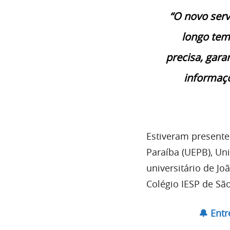
“O novo serv
longo tem
precisa, gara
informaçõ
Estiveram presente
Paraíba (UEPB), Un
universitário de Jo
Colégio IESP de Sã
🔔 Ent