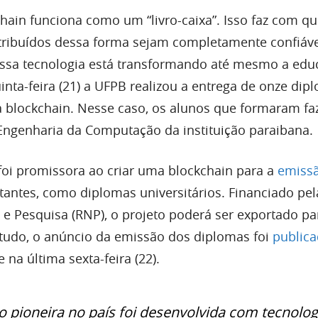
chain funciona como um “livro-caixa”. Isso faz com q
tribuídos dessa forma sejam completamente confiáve
essa tecnologia está transformando até mesmo a edu
uinta-feira (21) a UFPB realizou a entrega de onze dip
a blockchain. Nesse caso, os alunos que formaram f
Engenharia da Computação da instituição paraibana.
 foi promissora ao criar uma blockchain para a
emiss
antes, como diplomas universitários. Financiado pe
 e Pesquisa (RNP), o projeto poderá ser exportado pa
tudo, o anúncio da emissão dos diplomas foi
public
 na última sexta-feira (22).
o pioneira no país foi desenvolvida com tecnolog