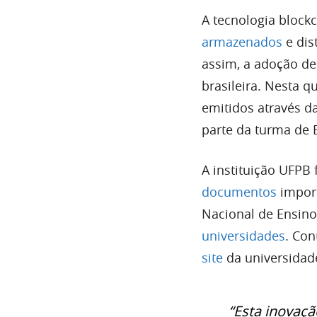
A tecnologia block
armazenados
e dis
assim, a adoção d
brasileira. Nesta q
emitidos através d
parte da turma de 
A instituição UFPB
documentos
import
Nacional de Ensino
universidades
. Con
site
da universidade
“Esta inovaçã