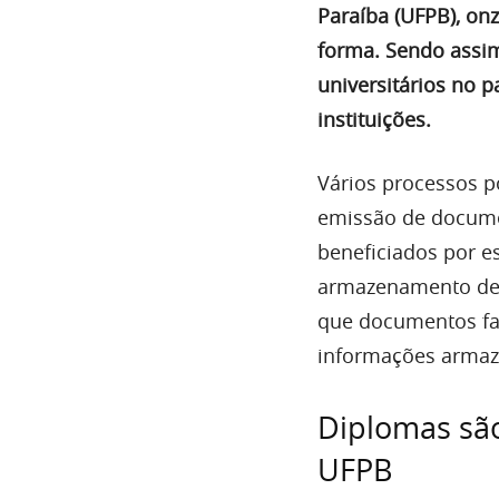
Paraíba (UFPB), on
forma. Sendo assim
universitários no p
instituições.
Vários processos p
emissão de docume
beneficiados por e
armazenamento de 
que documentos fal
informações armaze
Diplomas são
UFPB