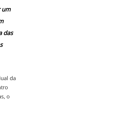
r um
ém
a das
s
dual da
ntro
s, o