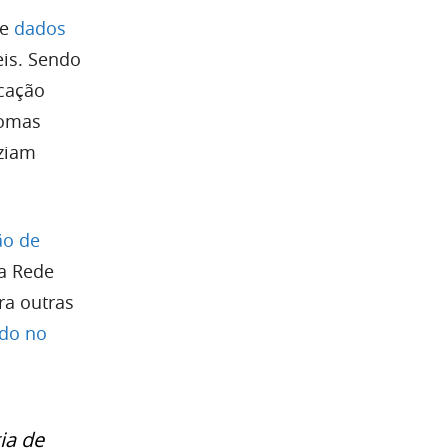
ue
dados
is. Sendo
cação
lomas
aziam
ão de
la Rede
ra outras
ado no
ia de