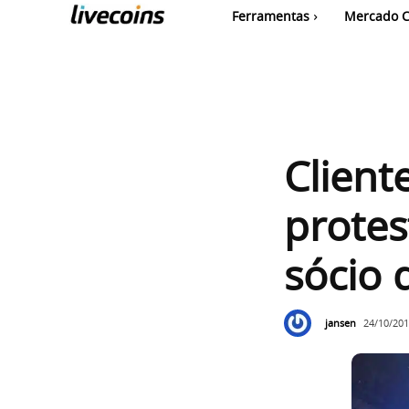
Ferramentas
Mercado C
Client
protes
sócio
jansen
24/10/201