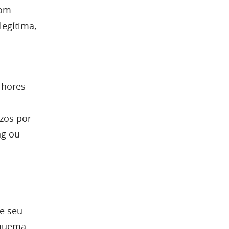
com
legítima,
lhores
zos por
ng ou
e seu
squema.