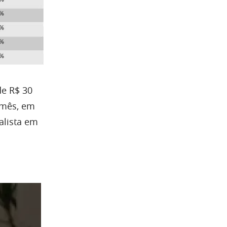
e R$ 30
 mês, em
alista em