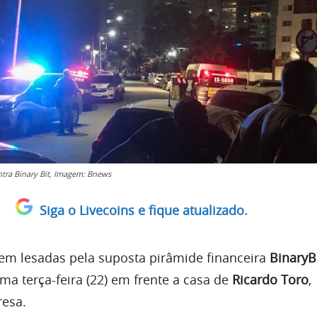
ntra Binary Bit, Imagem: Bnews
Siga o Livecoins e fique atualizado.
em lesadas pela suposta pirâmide financeira
BinaryB
ma terça-feira (22) em frente a casa de
Ricardo Toro
,
resa.