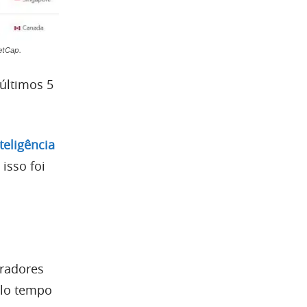
etCap.
últimos 5
teligência
isso foi
radores
elo tempo