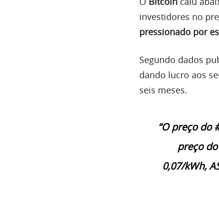
O
Bitcoin
caiu abai
investidores no pre
pressionado por e
Segundo dados pub
dando lucro aos s
seis meses.
“O preço do 
preço do
0,07/kWh, A