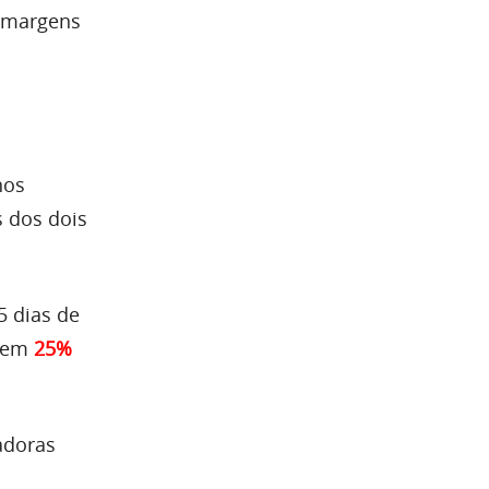
s margens
nos
s dos dois
5 dias de
arem
25%
adoras