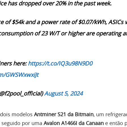
ce has dropped over 20% in the past week.
e of $54k and a power rate of $0.07/kWh, ASICs 
consumption of 23 W/T or higher are operating at
ners here:
https://t.co/IQ3u98N9D0
com/GWSWxwxiJt
@f2pool_official)
August 5, 2024
 dois modelos
Antminer S21 da Bitmain
, um refrigera
o, seguido por uma
Avalon A1466I da Canaan
e então p