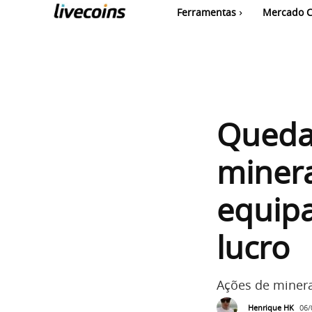
Ferramentas
Mercado C
Queda 
miner
equip
lucro
Ações de minera
Henrique HK
06/