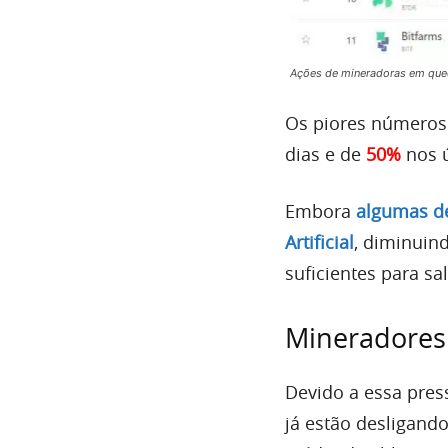
Ações de mineradoras em qued
Os piores números
dias e de
50%
nos ú
Embora
algumas de
Artificial
, diminuin
suficientes para s
Mineradores
Devido a essa pres
já estão desligand