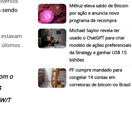
diversos
Méliuz eleva saldo de Bitcoin
á sendo
por ação e anuncia novo
programa de recompra
Michael Saylor revela ter
C estavam
usado o ChatGPT para criar
 últimos
modelo de ações preferenciais
da Strategy e ganhar US$ 15
bilhões
PF cumpre mandado para
Com o
congelar 14 contas em
corretoras de bitcoin no Brasil
$
 W/T