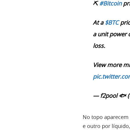
⛏️
#Bitcoin
pri
At a
$BTC
pric
a unit power 
loss.
View more mi
pic.twitter.
— f2pool 🐟 (
No topo aparecem
e outro por líquid