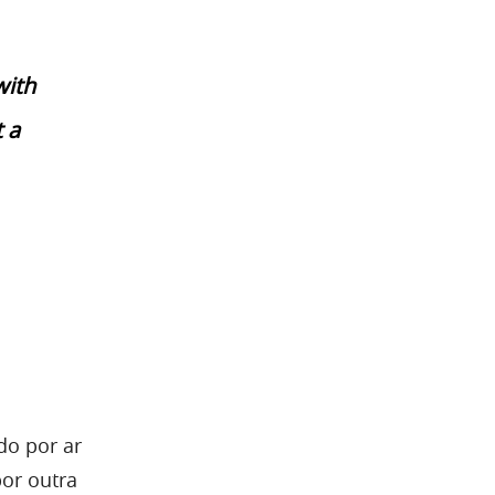
with
 a
do por ar
or outra