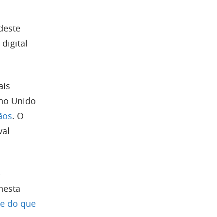
 deste
digital
ais
ino Unido
ãos
. O
val
-
nesta
de do que