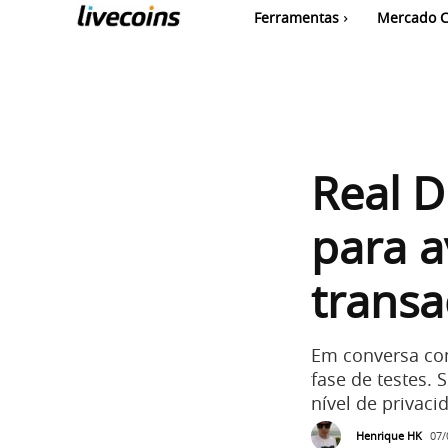
Ferramentas
Mercado C
Real D
para a
transa
Em conversa com
fase de testes. 
nível de privac
Henrique HK
07/