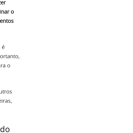
zer
inar o
mentos
 é
ortanto,
ara o
utros
iras,
ndo