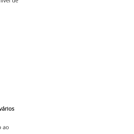
nível de
vários
o ao