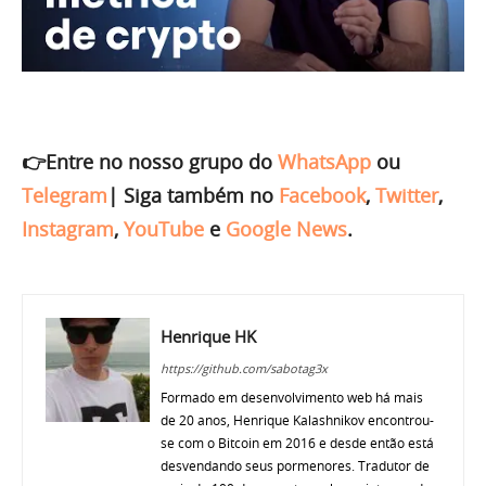
👉Entre no nosso grupo do
WhatsApp
ou
Telegram
|
Siga também no
Facebook
,
Twitter
,
Instagram
,
YouTube
e
Google News
.
Henrique HK
https://github.com/sabotag3x
Formado em desenvolvimento web há mais
de 20 anos, Henrique Kalashnikov encontrou-
se com o Bitcoin em 2016 e desde então está
desvendando seus pormenores. Tradutor de