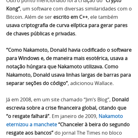
Outro ponto mencionado foi a criação do
“Crypto
Kong”
, um software com diversas similaridades com o
Bitcoin. Além de ser
escrito em C++
, ele também
usava criptografia de curva elíptica para gerar pares
de chaves públicas e privadas
.
“Como Nakamoto, Donald havia codificado o software
para Windows e, de maneira mais esotérica, usava a
notação húngara que Nakamoto utilizava. Como
Nakamoto, Donald usava linhas largas de barras para
separar seções do código”
, adicionou Wallace.
Já em 2008, em um site chamado “Jim’s Blog”,
Donald
escrevia sobre a crise financeira global, citando que
“o resgate falhará”
. Em janeiro de 2009,
Nakamoto
eternizou a manchete
“Chanceler à beira do segundo
resgate aos bancos”
do jornal The Times no bloco