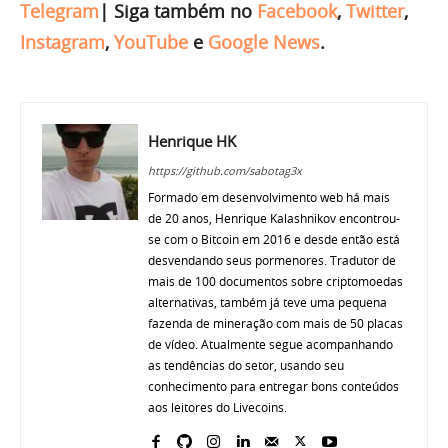
Telegram
|
Siga também no
Facebook
,
Twitter
,
Instagram
,
YouTube
e
Google News
.
Henrique HK
https://github.com/sabotag3x
Formado em desenvolvimento web há mais
de 20 anos, Henrique Kalashnikov encontrou-
se com o Bitcoin em 2016 e desde então está
desvendando seus pormenores. Tradutor de
mais de 100 documentos sobre criptomoedas
alternativas, também já teve uma pequena
fazenda de mineração com mais de 50 placas
de vídeo. Atualmente segue acompanhando
as tendências do setor, usando seu
conhecimento para entregar bons conteúdos
aos leitores do Livecoins.