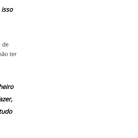
 isso
m de
não ter
heiro
zer,
 tudo