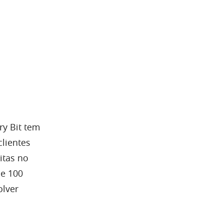
ry Bit tem
lientes
itas no
de 100
olver