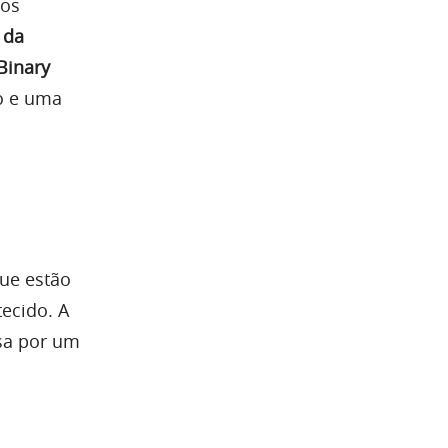
ios
 da
Binary
o e uma
que estão
ecido. A
ssa por um