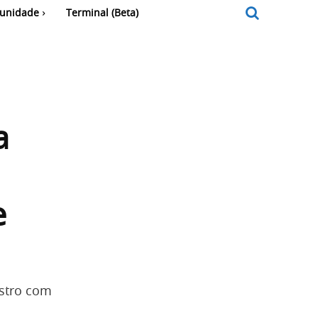
unidade
Terminal (Beta)
a
e
estro com