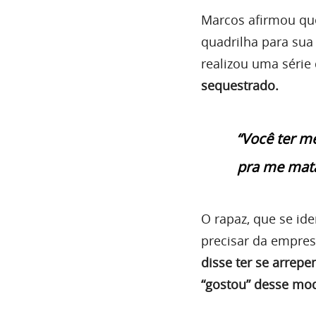
Marcos afirmou que
quadrilha para sua
realizou uma série
sequestrado.
“Você ter m
pra me mata
O rapaz, que se id
precisar da empres
disse ter se arrep
“gostou” desse mo