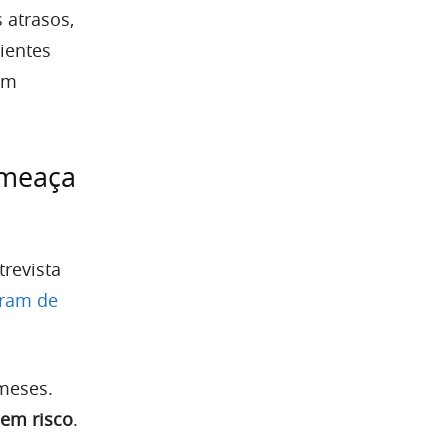
 atrasos,
ientes
um
ameaça
revista
eram de
meses.
 em risco
.