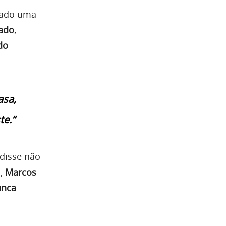
viado uma
ado
,
do
asa,
te.”
 disse não
o,
Marcos
unca