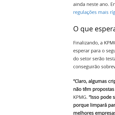
ainda neste ano. E
regulações mais rí
O que espera
Finalizando, a KPM
esperar para o se
do setor serão tes
conseguirão sobrevi
“Claro, algumas cr
não têm propostas d
KPMG.
“Isso pode 
porque limpará par
melhores empresas