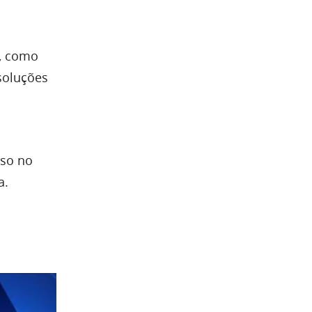
r, como
 soluções
sso no
a.