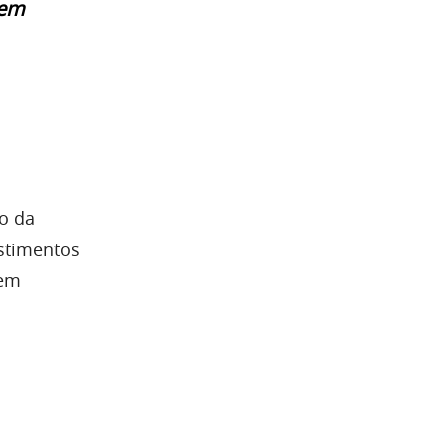
 em
o da
estimentos
 em