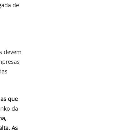
gada de
es devem
mpresas
das
las que
enko da
ma,
lta. As