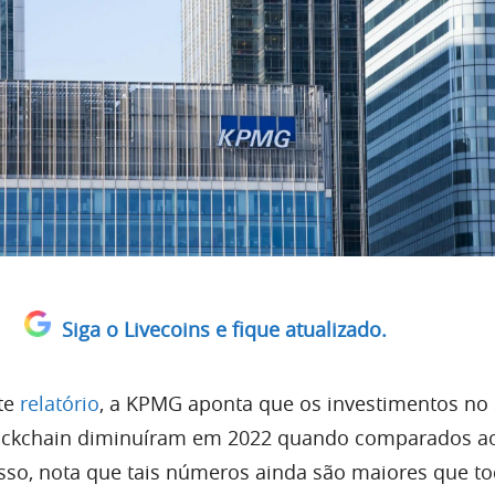
Siga o Livecoins e fique atualizado.
te
relatório
, a KPMG aponta que os investimentos no 
ockchain diminuíram em 2022 quando comparados a
sso, nota que tais números ainda são maiores que t