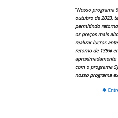
“
Nosso programa S
outubro de 2023, t
permitindo retorno
os preços mais alt
realizar lucros an
retorno de 135% e
aproximadamente U
com o programa Sy
nosso programa e
🔔 Ent