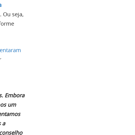
a
. Ou seja,
nforme
rentaram
r
ms. Embora
mos um
mentamos
 a
conselho