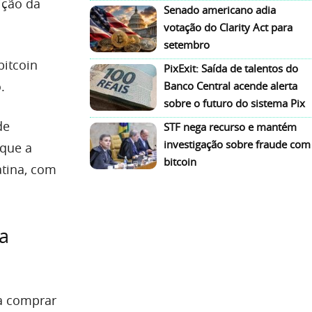
sição da
Senado americano adia
votação do Clarity Act para
setembro
bitcoin
PixExit: Saída de talentos do
.
Banco Central acende alerta
sobre o futuro do sistema Pix
de
STF nega recurso e mantém
investigação sobre fraude com
 que a
bitcoin
atina, com
a
 a comprar