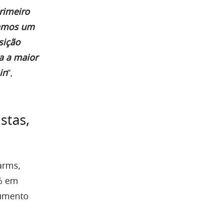
rimeiro
iamos um
sição
ta a maior
in
“,
stas,
arms,
5% em
rumento