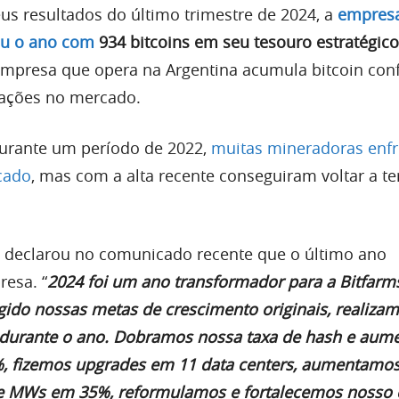
eus resultados do último trimestre de 2024, a
empres
ou o ano com
934 bitcoins em seu tesouro estratégico
mpresa que opera na Argentina acumula bitcoin co
ações no mercado.
durante um período de 2022,
muitas mineradoras enf
cado
, mas com a alta recente conseguiram voltar a te
declarou no comunicado recente que o último ano
esa. “
2024 foi um ano transformador para a Bitfar
ido nossas metas de crescimento originais, realiza
durante o ano. Dobramos nossa taxa de hash e au
%, fizemos upgrades em 11 data centers, aumentamos
de MWs em 35%, reformulamos e fortalecemos nosso 