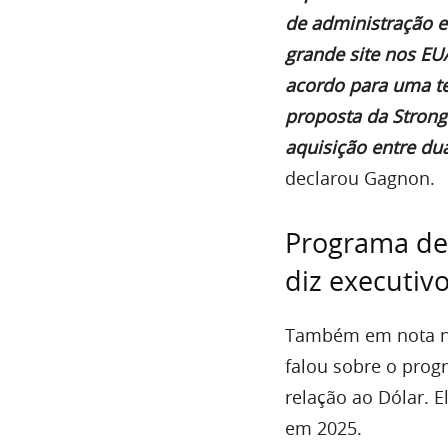
de administração e
grande site nos E
acordo para uma te
proposta da Strongh
aquisição entre du
declarou Gagnon.
Programa deu
diz executiv
Também em nota nos 
falou sobre o prog
relação ao Dólar. E
em 2025.