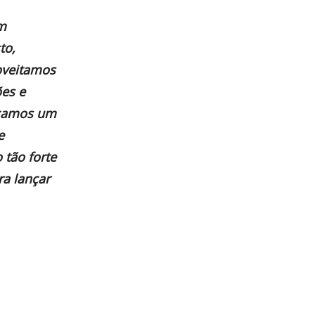
m
to,
oveitamos
ões e
ançamos um
e
tão forte
a lançar