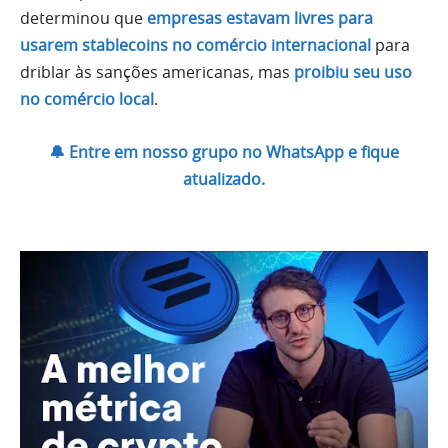
determinou que
empresas estavam livres para
usarem stablecoins no comércio internacional
para
driblar às sanções americanas, mas
proibiu seu uso
no comércio local
.
🔔 Entre em nosso grupo no WhatsApp e fique
atualizado.