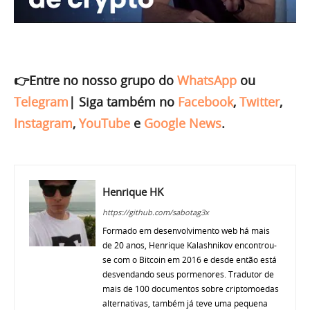
👉Entre no nosso grupo do
WhatsApp
ou
Telegram
|
Siga também no
Facebook
,
Twitter
,
Instagram
,
YouTube
e
Google News
.
Henrique HK
https://github.com/sabotag3x
Formado em desenvolvimento web há mais
de 20 anos, Henrique Kalashnikov encontrou-
se com o Bitcoin em 2016 e desde então está
desvendando seus pormenores. Tradutor de
mais de 100 documentos sobre criptomoedas
alternativas, também já teve uma pequena