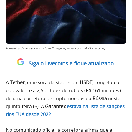
Bandeira da Russia com close (Imagem gerada com IA / Livecoins)
Siga o Livecoins e fique atualizado.
A
Tether
, emissora da stablecoin
USDT
, congelou o
equivalente a 2,5 bilhões de rublos (R$ 161 milhões)
de uma corretora de criptomoedas da
Rússia
nesta
quinta-feira (6). A
Garantex
estava na lista de sanções
dos EUA desde 2022
.
No comunicado oficial, a corretora afirma que a