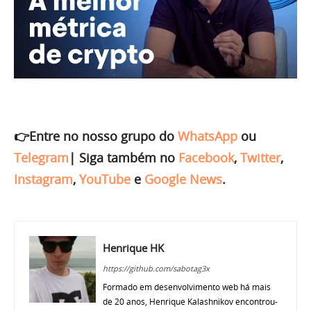
👉Entre no nosso grupo do
WhatsApp
ou
Telegram
|
Siga também no
Facebook
,
Twitter
,
Instagram
,
YouTube
e
Google News
.
Henrique HK
https://github.com/sabotag3x
Formado em desenvolvimento web há mais
de 20 anos, Henrique Kalashnikov encontrou-