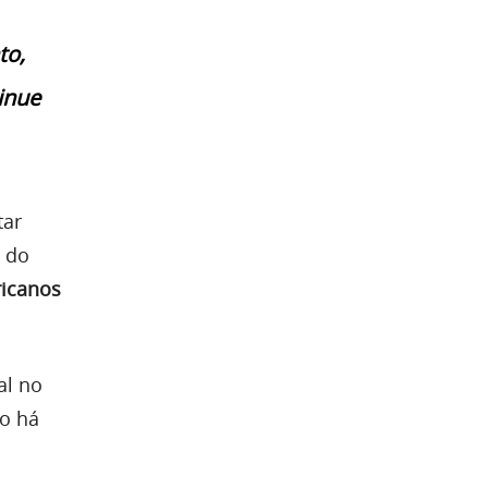
to,
inue
tar
a do
ricanos
al no
co há