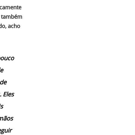
ticamente
na também
do, acho
 pouco
e
 de
 Eles
is
 mãos
eguir