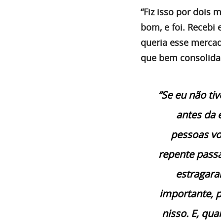
“Fiz isso por dois 
bom, e foi. Recebi
queria esse mercad
que bem consolida
“Se eu não ti
antes da 
pessoas vo
repente passa
estragara
importante, 
nisso. E, qu