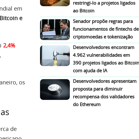
restringi-lo a projetos ligados
ndial em
ao Bitcoin
Bitcoin e
Senador propõe regras para
funcionamentos de fintechs de
criptomoedas e tokenização
i
2,4%
Desenvolvedores encontram
,
4.962 vulnerabilidades em
390 projetos ligados ao Bitcoi
com ajuda de IA
Desenvolvedores apresentam
neiro, os
proposta para diminuir
recompensa dos validadores
do Ethereum
das
rca de
mericano