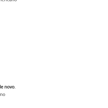
de novo
.
ano