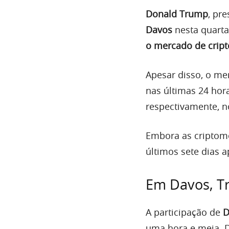
Donald Trump
, pr
Davos
nesta quarta-
o mercado de crip
Apesar disso, o m
nas últimas 24 ho
respectivamente, 
Embora as criptom
últimos sete dias
Em Davos, T
A participação de
D
uma hora e meia. D