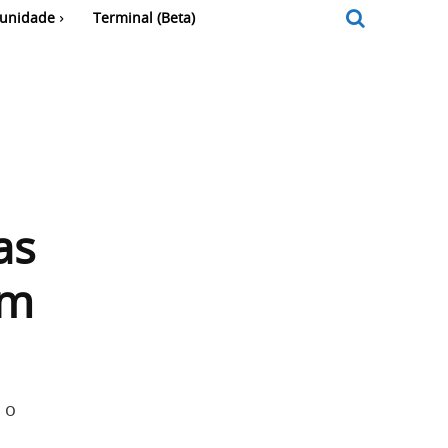
unidade
Terminal (Beta)
as
em
 o