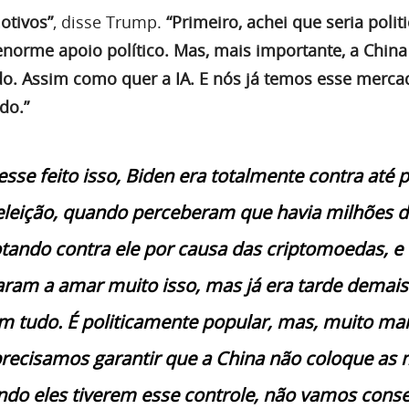
motivos”
, disse Trump.
“Primeiro, achei que seria poli
 enorme apoio político. Mas, mais importante, a Chi
o. Assim como quer a IA. E nós já temos esse merca
do.”
vesse feito isso, Biden era totalmente contra até
eleição, quando perceberam que havia milhões d
tando contra ele por causa das criptomoedas, e
ram a amar muito isso, mas já era tarde demais.
m tudo. É politicamente popular, mas, muito ma
precisamos garantir que a China não coloque as
ando eles tiverem esse controle, não vamos cons