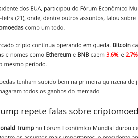
esidente dos EUA, participou do Fórum Econômico Mu
feira (21), onde, dentre outros assuntos, falou sobre
tomoedas
como um todo.
ercado cripto continua operando em queda.
Bitcoin
ca
ras e nomes como
Ethereum
e
BNB
caem
3,6%
, e
2,7%
no mesmo período.
oedas tenham subido bem na primeira quinzena de ja
 apagaram todos os ganhos do mercado.
rump repete falas sobre criptomoe
onald Trump
no Fórum Econômico Mundial durou ce
entre os assuntos mais importantes, o presidente a