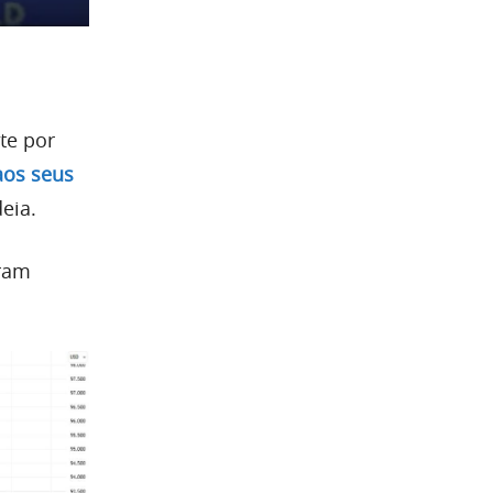
te por
aos seus
eia.
aram