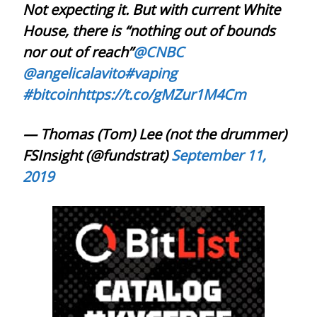
Not expecting it. But with current White
House, there is “nothing out of bounds
nor out of reach”
@CNBC
@angelicalavito
#vaping
#bitcoin
https://t.co/gMZur1M4Cm
— Thomas (Tom) Lee (not the drummer)
FSInsight (@fundstrat)
September 11,
2019