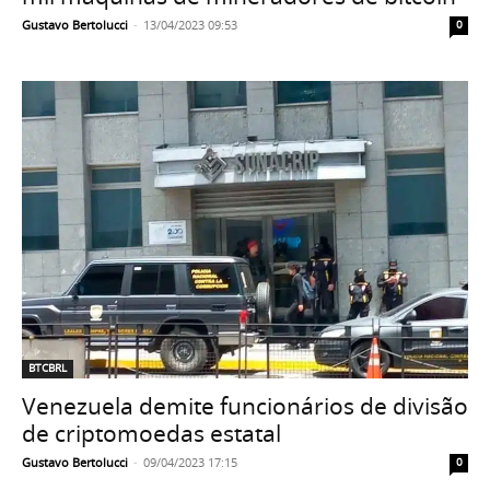
Gustavo Bertolucci
-
13/04/2023 09:53
0
BTCBRL
Venezuela demite funcionários de divisão
de criptomoedas estatal
Gustavo Bertolucci
-
09/04/2023 17:15
0