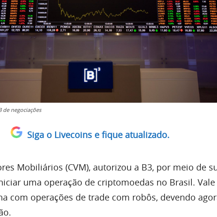
3 de negociações
Siga o Livecoins e fique atualizado.
res Mobiliários (CVM), autorizou a B3, por meio de s
 iniciar uma operação de criptomoedas no Brasil. Vale
lha com operações de trade com robôs, devendo ago
ão.