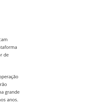
ocam
lataforma
or de
operação
erão
ma grande
mos anos.