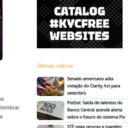
Últimas notícias
Senado americano adia
votação do Clarity Act para
setembro
ua
PixExit: Saída de talentos do
 lembrar
Banco Central acende alerta
ra
sobre o futuro do sistema Pix
STF nega recurso e mantém