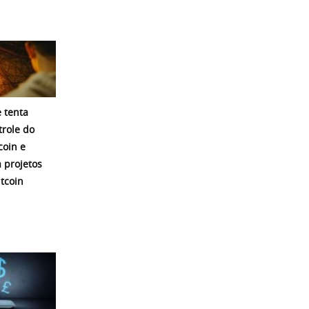
 tenta
trole do
coin e
a projetos
itcoin