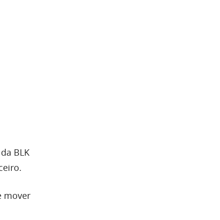
 da BLK
ceiro.
se mover