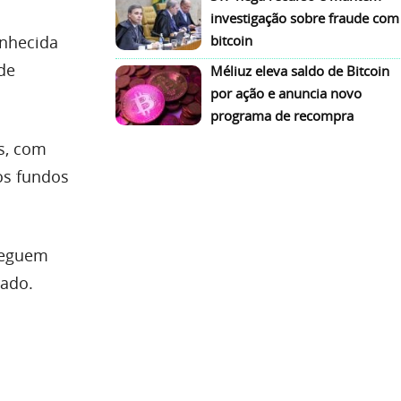
investigação sobre fraude com
onhecida
bitcoin
de
Méliuz eleva saldo de Bitcoin
por ação e anuncia novo
programa de recompra
s, com
os fundos
seguem
cado.