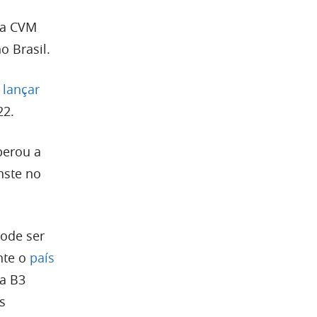
da CVM
o Brasil.
 lançar
22.
berou a
nste no
pode ser
nte o
país
a B3
s