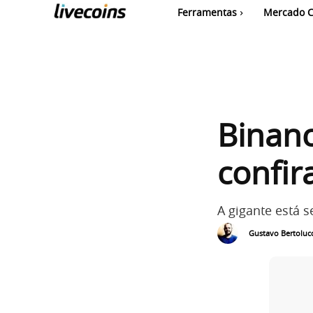
Ferramentas
Mercado C
Binan
confir
A gigante está 
Gustavo Bertolucc