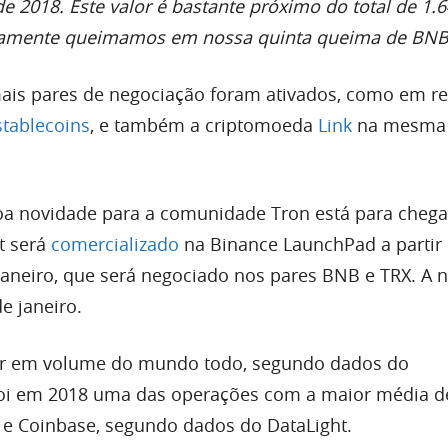
e 2018. Este valor é bastante próximo do total de 1.
iamente queimamos em nossa quinta queima de BN
ais pares de negociação foram ativados, como em re
stablecoins
, e também a criptomoeda
Link
na mesma 
a novidade para a comunidade Tron está para chegar
t será
comercializado
na Binance LaunchPad a partir
aneiro, que será negociado nos pares BNB e TRX. A no
de janeiro.
or em volume do mundo todo, segundo dados do
oi em 2018 uma das operações com a maior média de 
x e Coinbase, segundo dados do DataLight.