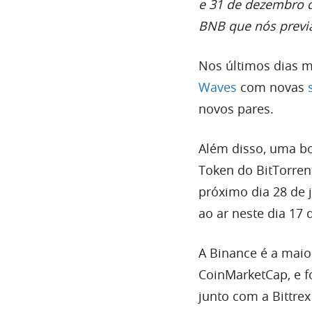
e 31 de dezembro d
BNB que nós prev
Nos últimos dias m
Waves
com novas
novos pares.
Além disso, uma bo
Token do BitTorren
próximo dia 28 de j
ao ar neste dia 17 
A Binance é a mai
CoinMarketCap, e f
junto com a Bittre