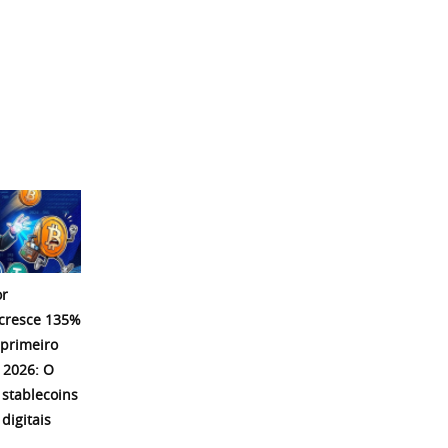
r
 cresce 135%
 primeiro
 2026: O
 stablecoins
digitais