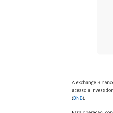
A exchange Binance
acesso a investido
(
BNB
).
Essa operação, con