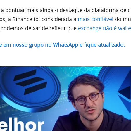
ra pontuar mais ainda o destaque da plataforma de 
vos, a Binance foi considerada a
mais confiável
do mu
podemos deixar de refletir que
exchange não é walle
re em nosso grupo no WhatsApp e fique atualizado.