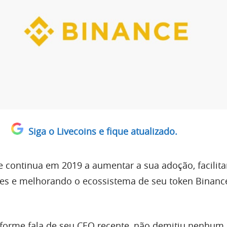
Siga o Livecoins e fique atualizado.
 continua em 2019 a aumentar a sua adoção, facilit
res e melhorando o ecossistema de seu token Binanc
forme fala de seu CEO recente, não demitiu nenhum