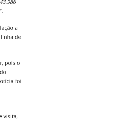
643.986
B
“.
lação a
linha de
, pois o
 do
tícia foi
visita,