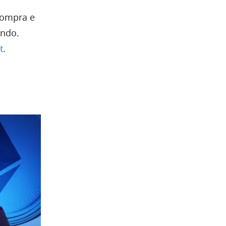
compra e
ndo.
t
.