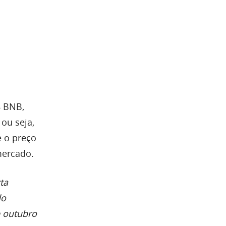
8 BNB,
ou seja,
e o preço
mercado.
ta
do
e outubro