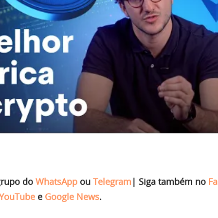
grupo do
WhatsApp
ou
Telegram
|
Siga também no
Fa
YouTube
e
Google News
.