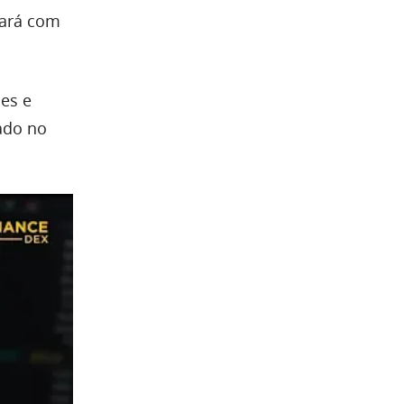
fará com
es e
ado no