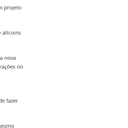
m projeto
 altcoins
na nova
erações no
de fazer
 mesmo