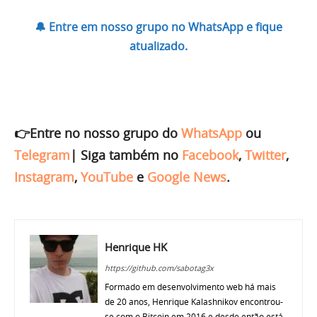
🔔 Entre em nosso grupo no WhatsApp e fique
atualizado.
👉Entre no nosso grupo do
WhatsApp
ou
Telegram
|
Siga também no
Facebook
,
Twitter
,
Instagram
,
YouTube
e
Google News
.
Henrique HK
https://github.com/sabotag3x
Formado em desenvolvimento web há mais
de 20 anos, Henrique Kalashnikov encontrou-
se com o Bitcoin em 2016 e desde então está