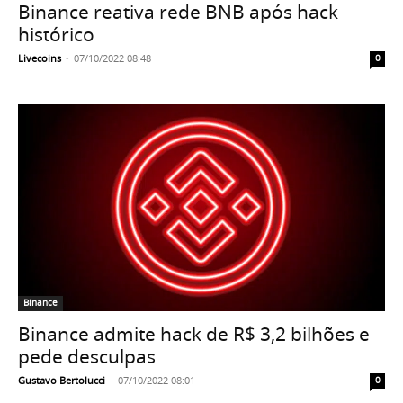
Binance reativa rede BNB após hack
histórico
Livecoins
-
07/10/2022 08:48
0
Binance
Binance admite hack de R$ 3,2 bilhões e
pede desculpas
Gustavo Bertolucci
-
07/10/2022 08:01
0