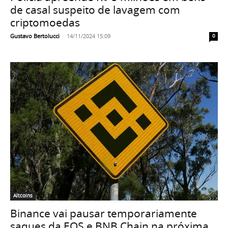
de casal suspeito de lavagem com
criptomoedas
Gustavo Bertolucci
-
14/11/2024 15:09
0
Altcoins
Binance vai pausar temporariamente
saques da EOS e BNB Chain na próxima