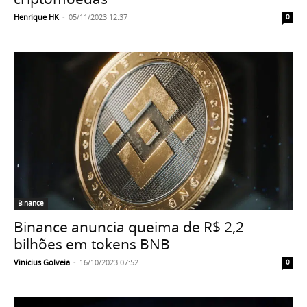
Henrique HK
-
05/11/2023 12:37
0
Binance
Binance anuncia queima de R$ 2,2
bilhões em tokens BNB
Vinicius Golveia
-
16/10/2023 07:52
0