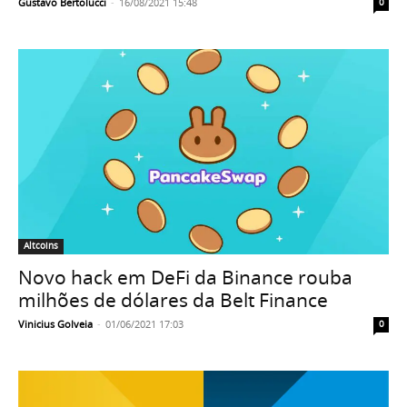
Gustavo Bertolucci
-
16/08/2021 15:48
0
Altcoins
Novo hack em DeFi da Binance rouba
milhões de dólares da Belt Finance
Vinicius Golveia
-
01/06/2021 17:03
0