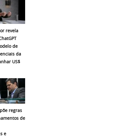
or revela
 ChatGPT
modelo de
enciais da
ganhar US$
põe regras
namentos de
s e