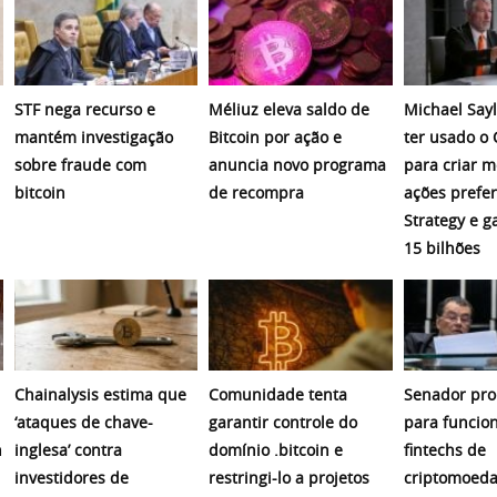
STF nega recurso e
Méliuz eleva saldo de
Michael Sayl
mantém investigação
Bitcoin por ação e
ter usado o
sobre fraude com
anuncia novo programa
para criar 
bitcoin
de recompra
ações prefer
Strategy e 
15 bilhões
Chainalysis estima que
Comunidade tenta
Senador pro
‘ataques de chave-
garantir controle do
para funcio
n
inglesa’ contra
domínio .bitcoin e
fintechs de
investidores de
restringi-lo a projetos
criptomoeda