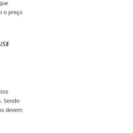
que
o o preço
US$
ntos
s. Sendo
dos devem