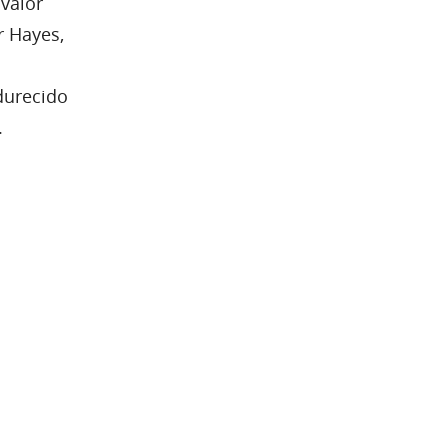
valor
r Hayes,
durecido
.