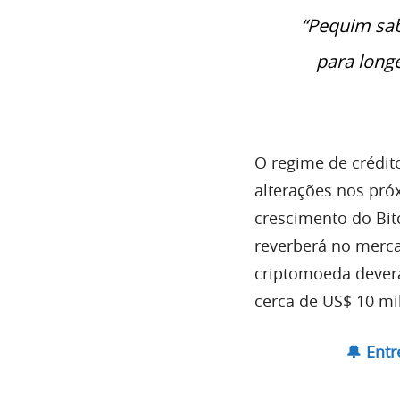
“Pequim sab
para long
O regime de crédit
alterações nos pr
crescimento do Bitc
reverberá no merca
criptomoeda dever
cerca de US$ 10 mi
🔔 Ent