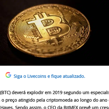
Siga o Livecoins e fique atualizado.
 (BTC) deverá explodir em 2019 segundo um especiali
 o preço atingido pela criptomoeda ao longo do ano
 Hayes. Sendo assim, o CEO da BitMEX prevê um cre