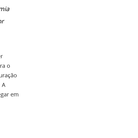
omia
or
er
ra o
turação
 A
egar em