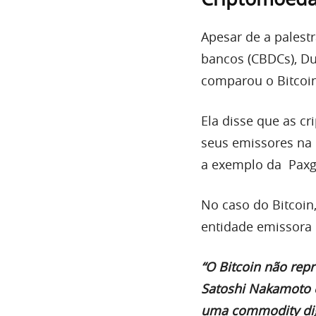
Apesar de a palest
bancos (CBDCs), D
comparou o Bitcoin
Ela disse que as c
seus emissores na
a exemplo da Paxg
No caso do Bitcoin
entidade emissora 
“O Bitcoin não rep
Satoshi Nakamoto e
uma commodity digi