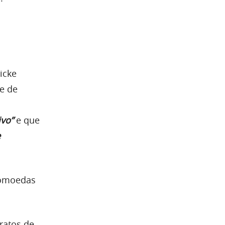
icke
e de
ivo”
e que
e
ptomoedas
ratos de