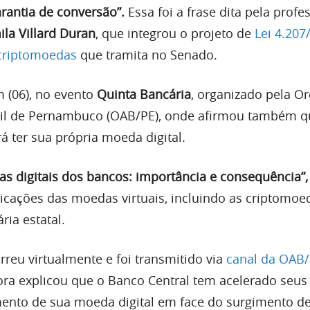
rantia de conversão”.
Essa foi a frase dita pela profe
la Villard Duran
, que integrou o projeto de
Lei 4.207
criptomoedas
que tramita no Senado.
 (06), no evento
Quinta Bancária
, organizado pela O
il de Pernambuco (OAB/PE),
onde afirmou também q
rá ter sua própria moeda digital.
s digitais dos bancos: importância e consequência”,
licações das moedas virtuais, incluindo as criptomoe
ia estatal.
rreu virtualmente e foi transmitido via
canal da OAB/
sora explicou que o Banco Central tem acelerado seus
ento de sua moeda digital em face do surgimento d