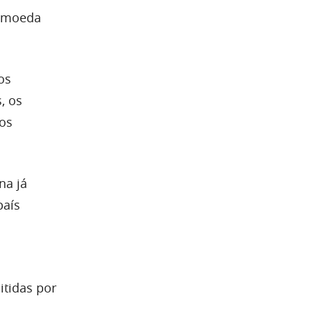
a moeda
os
, os
os
na já
país
itidas por
.