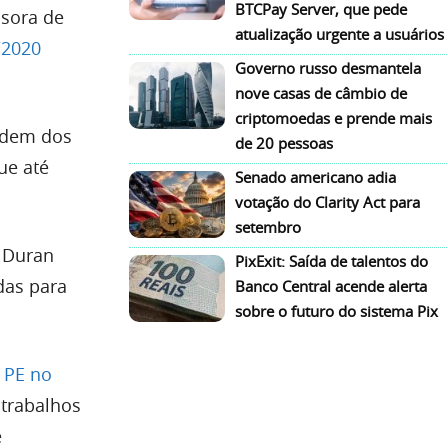
BTCPay Server, que pede
ssora de
atualização urgente a usuários
/2020
Governo russo desmantela
nove casas de câmbio de
criptomoedas e prende mais
rdem dos
de 20 pessoas
ue até
Senado americano adia
votação do Clarity Act para
setembro
Duran
PixExit: Saída de talentos do
das para
Banco Central acende alerta
sobre o futuro do sistema Pix
 PE no
 trabalhos
e