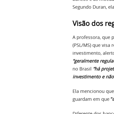
Segundo Duran, ela
Visão dos re
A professora, que 
(PSL/MS) que visa 
investimento, alert
“geralmente regula
no Brasil
“há proje
investimento e nã
Ela mencionou que 
guardam em que
“
Diferente dos banc