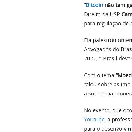
“
Bitcoin
não tem ga
Direito da USP
Cami
para regulação de
Ela palestrou ontem
Advogados do Bras
2022, o Brasil deve
Com o tema
“Moeda
falou sobre as imp
a soberania monetár
No evento, que oco
Youtube
, a profes
para o desenvolvim