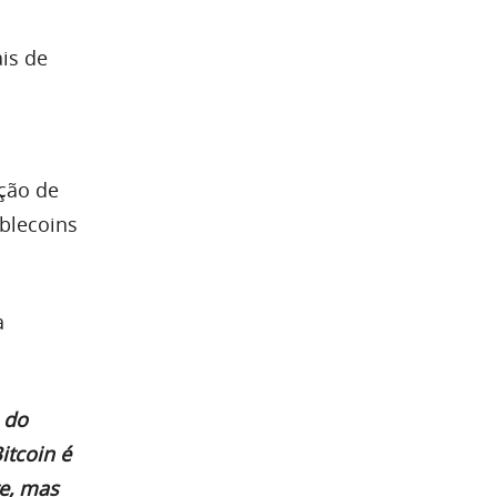
is de
ção de
blecoins
a
 do
itcoin é
e, mas