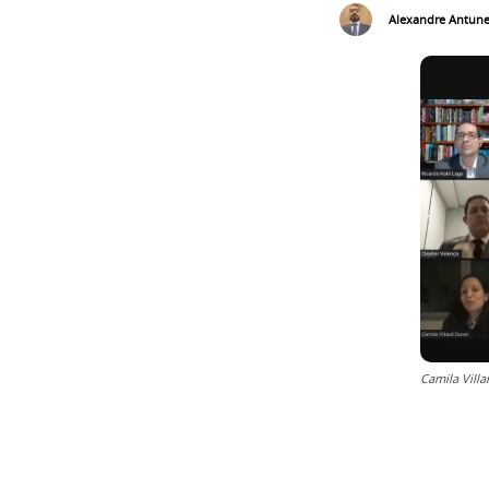
Alexandre Antun
Camila Vill