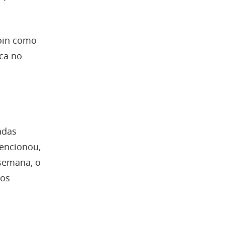
coin como
ca no
adas
mencionou,
 semana, o
mos