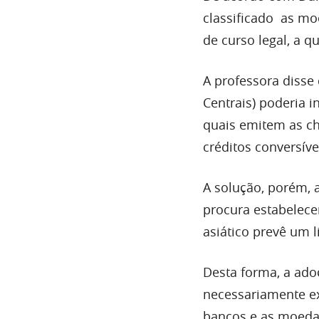
classificado as mo
de curso legal, a 
A professora disse
Centrais) poderia i
quais emitem as c
créditos conversív
A solução, porém, a
procura estabelece
asiático prevê um l
Desta forma, a ado
necessariamente ex
bancos e as moedas