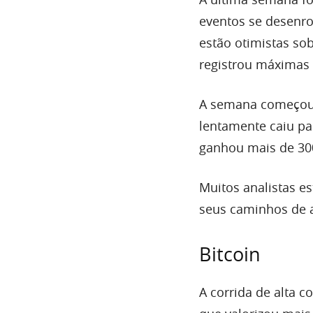
eventos se desenro
estão otimistas s
registrou máximas
A semana começou c
lentamente caiu par
ganhou mais de 300 
Muitos analistas e
seus caminhos de a
Bitcoin
A corrida de alta c