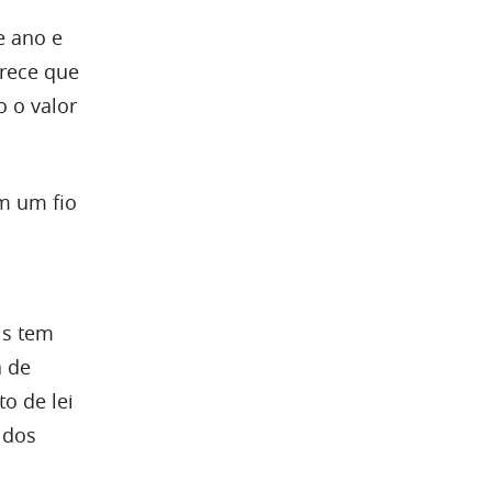
e ano e
arece que
o o valor
em um fio
is tem
a de
o de lei
 dos