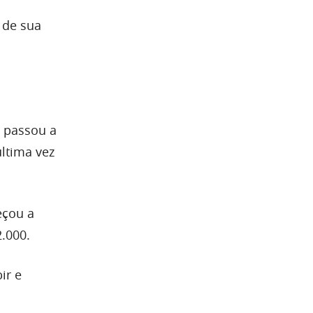
 de sua
l passou a
última vez
eçou a
.000.
ir e
.