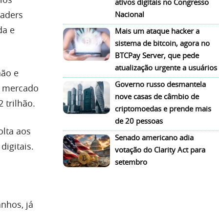
ativos digitais no Congresso
raders
Nacional
da e
Mais um ataque hacker a
sistema de bitcoin, agora no
BTCPay Server, que pede
atualização urgente a usuários
hão e
Governo russo desmantela
 o mercado
nove casas de câmbio de
 trilhão.
criptomoedas e prende mais
de 20 pessoas
olta aos
Senado americano adia
digitais.
votação do Clarity Act para
setembro
anhos, já