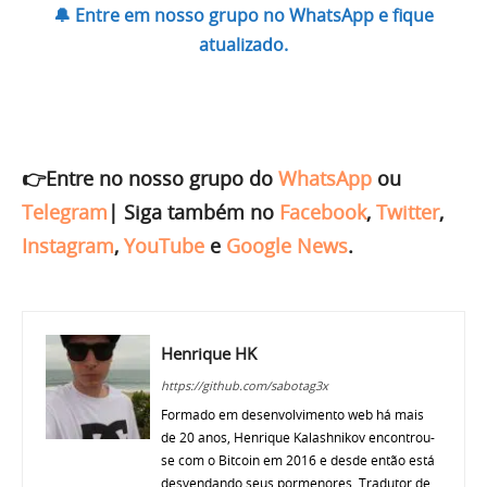
🔔 Entre em nosso grupo no WhatsApp e fique
atualizado.
👉Entre no nosso grupo do
WhatsApp
ou
Telegram
|
Siga também no
Facebook
,
Twitter
,
Instagram
,
YouTube
e
Google News
.
Henrique HK
https://github.com/sabotag3x
Formado em desenvolvimento web há mais
de 20 anos, Henrique Kalashnikov encontrou-
se com o Bitcoin em 2016 e desde então está
desvendando seus pormenores. Tradutor de