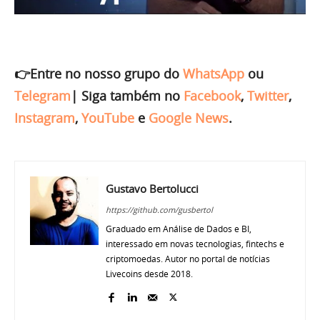
👉Entre no nosso grupo do
WhatsApp
ou
Telegram
|
Siga também no
Facebook
,
Twitter
,
Instagram
,
YouTube
e
Google News
.
Gustavo Bertolucci
https://github.com/gusbertol
Graduado em Análise de Dados e BI,
interessado em novas tecnologias, fintechs e
criptomoedas. Autor no portal de notícias
Livecoins desde 2018.