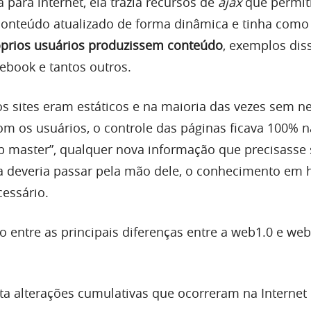
a para internet, ela trazia recursos de
ajax
que permit
conteúdo atualizado de forma dinâmica e tinha como 
prios usuários produzissem conteúdo
, exemplos diss
cebook e tantos outros.
 os sites eram estáticos e na maioria das vezes sem 
com os usuários, o controle das páginas ficava 100% 
 master”, qualquer nova informação que precisasse 
a deveria passar pela mão dele, o conhecimento em 
essário.
entre as principais diferenças entre a web1.0 e web
a alterações cumulativas que ocorreram na Internet