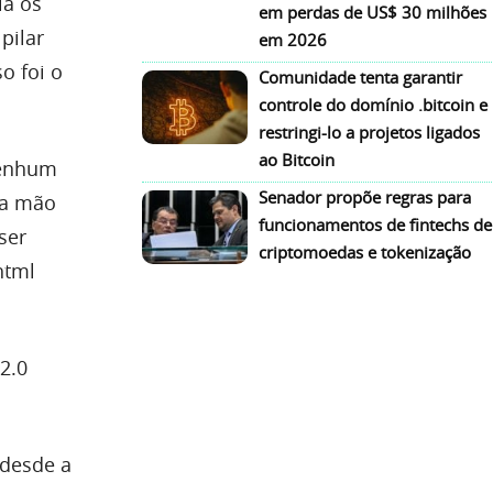
ia os
em perdas de US$ 30 milhões
pilar
em 2026
o foi o
Comunidade tenta garantir
controle do domínio .bitcoin e
restringi-lo a projetos ligados
ao Bitcoin
nenhum
Senador propõe regras para
na mão
funcionamentos de fintechs de
ser
criptomoedas e tokenização
html
2.0
 desde a