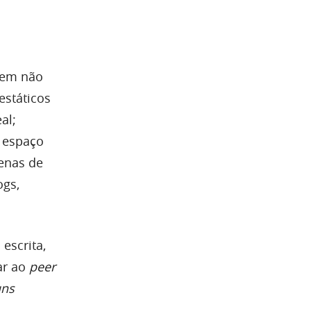
uem não
estáticos
al;
m espaço
tenas de
ogs,
escrita,
ar ao
peer
uns