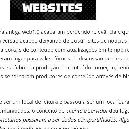
 da antiga web1.0 acabaram perdendo relevância e q
 versão acabou deixando de existir, sites de notícias 
a portais de conteúdo com atualizações em tempo re
eram lugar para wikis, fóruns de discussão perdera
ais e a febre da produção de conteúdo começou, cen
s se tornaram produtores de conteúdo através de bl
e ser um local de leitura e passou a ser um local para 
comunidades, o conceito de
cliente e servidor
deu lug
prietários passaram a ser dados compartilhados. Alg
os você pode ver na imagem abaixo: