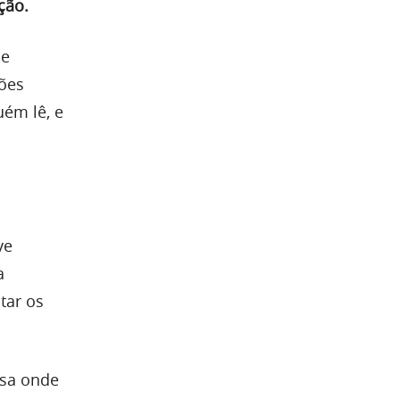
ção.
de
ções
ém lê, e
ve
a
tar os
esa onde