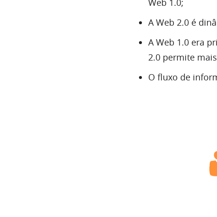
Web 1.0;
A Web 2.0 é dinâ
A Web 1.0 era p
2.0 permite mais
O fluxo de infor