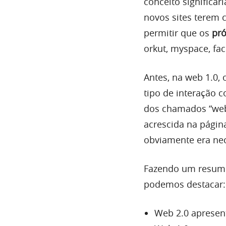
conceito significari
novos sites terem 
permitir que os
pró
orkut, myspace, fa
Antes, na web 1.0,
tipo de interação 
dos chamados “web
acrescida na págin
obviamente era nec
Fazendo um resumo 
podemos destacar:
Web 2.0 apresent