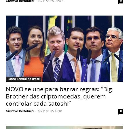
Gustavo Bertolucci
-
19/11/2025 07:49
0
Banco Central do Brasil
NOVO se une para barrar regras: “Big
Brother das criptomoedas, querem
controlar cada satoshi”
Gustavo Bertolucci
-
18/11/2025 18:01
0