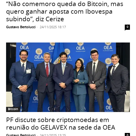
“Não comemoro queda do Bitcoin, mas
quero ganhar aposta com Ibovespa
subindo”, diz Cerize
Gustavo Bertolucci
-
24/11/2025 18:17
0
Bitcoin
PF discute sobre criptomoedas em
reunião do GELAVEX na sede da OEA
Gustavo Bertolucci
-
24/11/2025 13:25
0