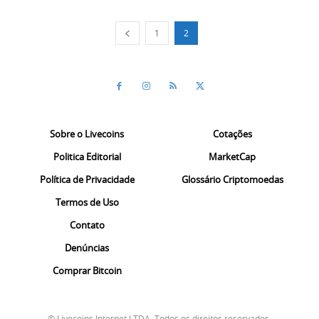
1
2
Sobre o Livecoins
Cotações
Politica Editorial
MarketCap
Política de Privacidade
Glossário Criptomoedas
Termos de Uso
Contato
Denúncias
Comprar Bitcoin
© Livecoins Internet LTDA. Todos os direitos reservados.