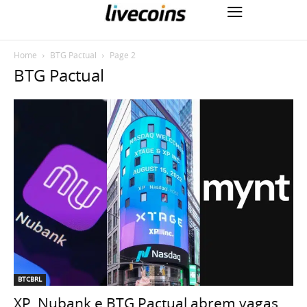
Home
BTG Pactual
Page 2
BTG Pactual
BTCBRL
XP, Nubank e BTG Pactual abrem vagas