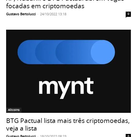
focadas em criptomoedas
Gustavo Bertolucci
-
24/10/2022 13:18
0
Altcoins
BTG Pactual lista mais três criptomoedas,
veja a lista
Gustavo Bertolucci
-
18/10/2022 08:23
0