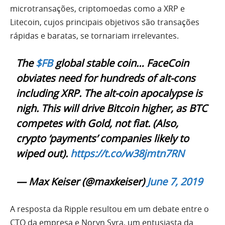
microtransações, criptomoedas como a XRP e
Litecoin, cujos principais objetivos são transações
rápidas e baratas, se tornariam irrelevantes.
The
$FB
global stable coin… FaceCoin
obviates need for hundreds of alt-cons
including XRP. The alt-coin apocalypse is
nigh. This will drive Bitcoin higher, as BTC
competes with Gold, not fiat. (Also,
crypto ‘payments’ companies likely to
wiped out).
https://t.co/w38jmtn7RN
— Max Keiser (@maxkeiser)
June 7, 2019
A resposta da Ripple resultou em um debate entre o
CTO da empresa e Noryn Syra, um entusiasta da