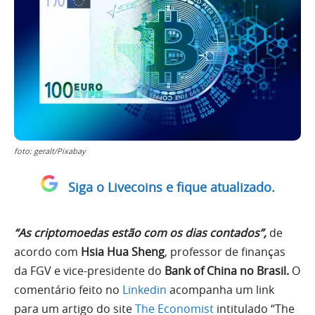
foto: geralt/Pixabay
Siga o Livecoins e fique atualizado.
“As criptomoedas estão com os dias contados”,
de
acordo com
Hsia Hua Sheng
, professor de finanças
da FGV e vice-presidente do
Bank of China no Brasil.
O
comentário feito no
Linkedin
acompanha um link
para um artigo do site
The Economist
intitulado “The