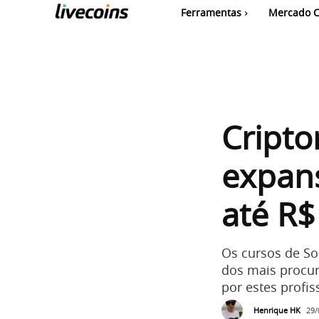
Ferramentas
Mercado C
Cript
expans
até R$
Os cursos de So
dos mais procu
por estes profi
Henrique HK
29/