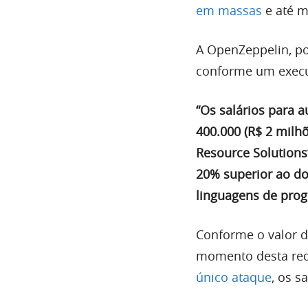
em massas
e até 
A OpenZeppelin, po
conforme um execu
“Os salários para 
400.000 (R$ 2 milh
Resource Solutions
20% superior ao do
linguagens de pro
Conforme o valor d
momento desta red
único ataque
, os s