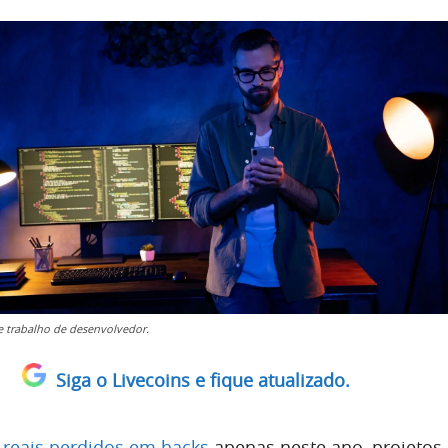
 trabalho de desenvolvedor.
Siga o Livecoins e fique atualizado.
e reais perdidos em hacks
apenas neste ano, projetos