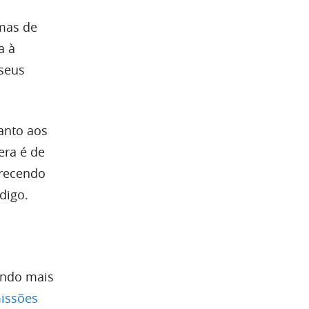
rmas de
a à
 seus
anto aos
era é de
erecendo
digo.
ando mais
issões