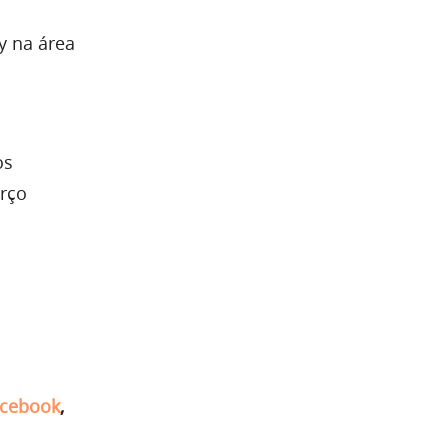
y na área
os
orço
cebook
,