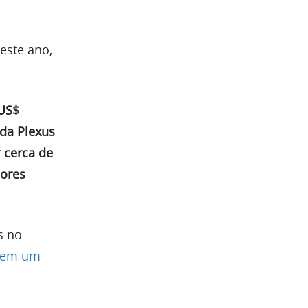
este ano,
 US$
 da Plexus
 cerca de
iores
s no
s em um