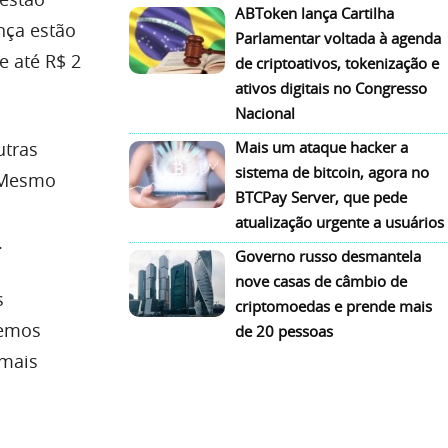
ABToken lança Cartilha
nça estão
Parlamentar voltada à agenda
e até R$ 2
de criptoativos, tokenização e
ativos digitais no Congresso
Nacional
utras
Mais um ataque hacker a
sistema de bitcoin, agora no
 Mesmo
BTCPay Server, que pede
atualização urgente a usuários
.
Governo russo desmantela
nove casas de câmbio de
s
criptomoedas e prende mais
demos
de 20 pessoas
 mais