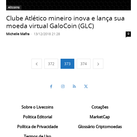
Altcoins
Clube Atlético mineiro inova e lança sua
moeda virtual GaloCoin (GLC)
Michelle Mafra
-
13/12/2018 21:28
0
372
373
374
Sobre o Livecoins
Cotações
Politica Editorial
MarketCap
Política de Privacidade
Glossário Criptomoedas
Termos de Uso