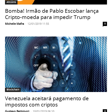
Altcoins
Bomba! Irmão de Pablo Escobar lança
Cripto-moeda para impedir Trump
Michelle Mafra
-
12/01/2019 11:55
0
Blockchain
Venezuela aceitará pagamento de
impostos com criptos
Gustavo Bertolucci
-
10/01/2019 06:10
0