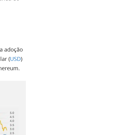
 a adoção
ar (
USD
)
thereum.