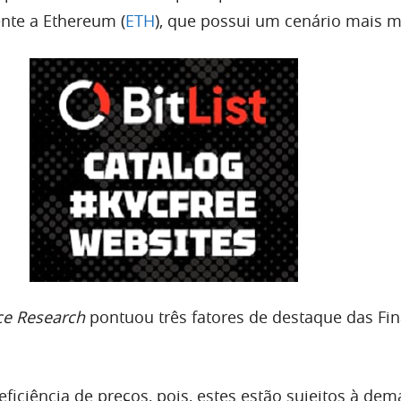
nte a Ethereum (
ETH
), que possui um cenário mais 
ce Research
pontuou três fatores de destaque das Fi
eficiência de preços, pois, estes estão sujeitos à de