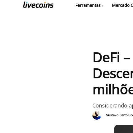
Ferramentas
Mercado C
DeFi –
Descen
milhõe
Considerando a
Gustavo Bertolucc