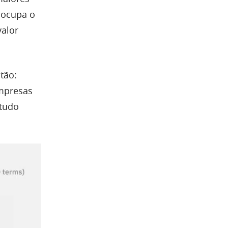
 ocupa o
valor
tão:
mpresas
studo