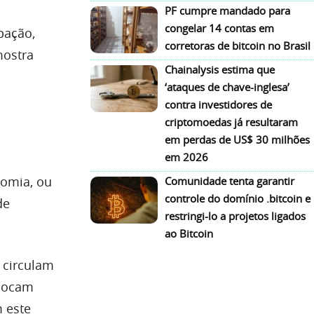
PF cumpre mandado para
congelar 14 contas em
pação,
corretoras de bitcoin no Brasil
mostra
Chainalysis estima que
‘ataques de chave-inglesa’
contra investidores de
criptomoedas já resultaram
em perdas de US$ 30 milhões
em 2026
nomia, ou
Comunidade tenta garantir
controle do domínio .bitcoin e
de
restringi-lo a projetos ligados
ao Bitcoin
 circulam
locam
m este