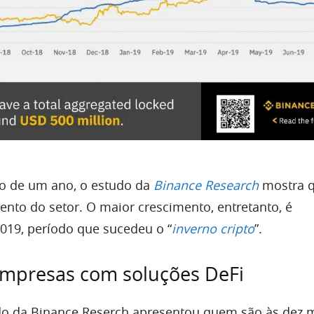
o de um ano, o estudo da
Binance Research
mostra 
nto do setor. O maior crescimento, entretanto, é
019, período que sucedeu o “
inverno cripto
”.
empresas com soluções DeFi
do da Binance Reserch apresentou quem são às dez 