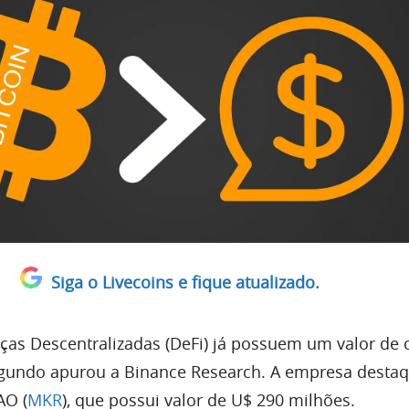
Siga o Livecoins e fique atualizado.
as Descentralizadas (DeFi) já possuem um valor de 
egundo apurou a Binance Research. A empresa desta
AO (
MKR
), que possui valor de U$ 290 milhões.