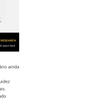
ário ainda
quidez
is.
ado