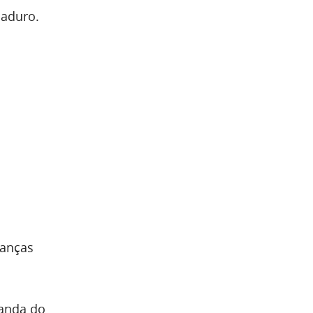
maduro.
nanças
manda do