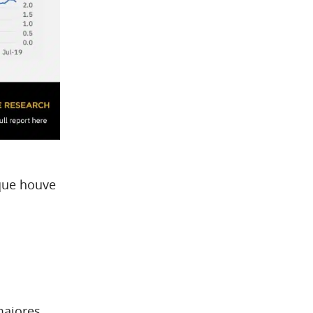
que houve
maiores