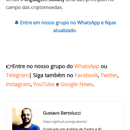
campo das criptomoedas.
🔔 Entre em nosso grupo no WhatsApp e fique
atualizado.
👉Entre no nosso grupo do
WhatsApp
ou
Telegram
|
Siga também no
Facebook
,
Twitter
,
Instagram
,
YouTube
e
Google News
.
Gustavo Bertolucci
https://github.com/gusbertol
Graduado em Análise de Dados e BI,