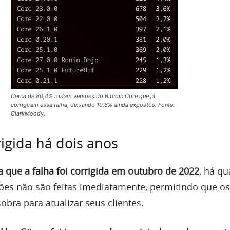
Cerca de 80,4% rodam versões do Bitcoin Core que já
corrigiram essa falha, deixando 19,6% ainda expostos. Fonte:
ClarkMoody.
rigida há dois anos
 que a falha foi corrigida em outubro de 2022
, há qu
ções não são feitas imediatamente, permitindo que os
bra para atualizar seus clientes.