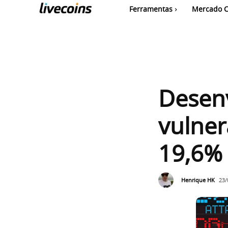
Ferramentas
Mercado C
Desen
vulner
19,6% 
Henrique HK
23/