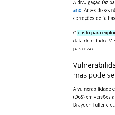
A divulgação faz p
ano
. Antes disso,
correções de falhas 
O
custo para explor
data do estudo. Me
para isso.
Vulnerabilida
mas pode ser
A
vulnerabilidade 
(DoS)
em versões an
Braydon Fuller e ou