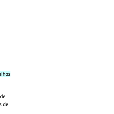
alhos
 de
s de