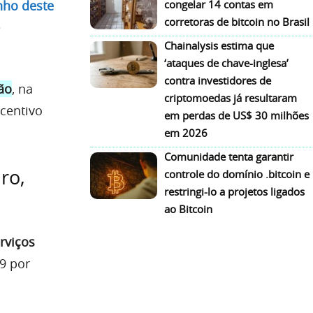
congelar 14 contas em
nho deste
corretoras de bitcoin no Brasil
e
Chainalysis estima que
‘ataques de chave-inglesa’
contra investidores de
ão
, na
criptomoedas já resultaram
centivo
em perdas de US$ 30 milhões
em 2026
Comunidade tenta garantir
ro,
controle do domínio .bitcoin e
restringi-lo a projetos ligados
ao Bitcoin
rviços
19 por