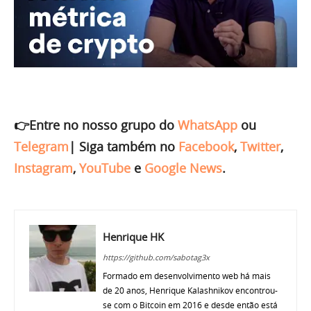
👉Entre no nosso grupo do
WhatsApp
ou
Telegram
|
Siga também no
Facebook
,
Twitter
,
Instagram
,
YouTube
e
Google News
.
Henrique HK
https://github.com/sabotag3x
Formado em desenvolvimento web há mais
de 20 anos, Henrique Kalashnikov encontrou-
se com o Bitcoin em 2016 e desde então está