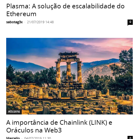
Plasma: A solução de escalabilidade do
Ethereum
sabotag3x
-
21/07/2019 14:48
0
Altcoins
A importância de Chainlink (LINK) e
Oráculos na Web3
Marcello
-
04/07/2019 11:30
0