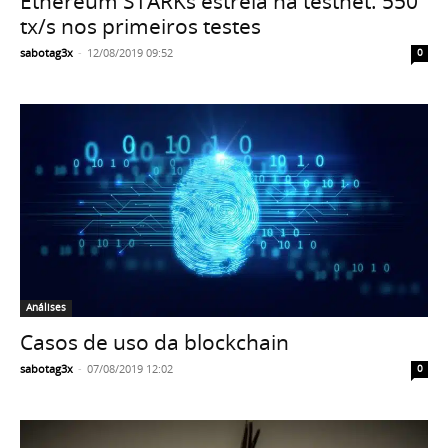
Ethereum STARKs estreia na testnet: 550
tx/s nos primeiros testes
sabotag3x
-
12/08/2019 09:52
0
Análises
Casos de uso da blockchain
sabotag3x
-
07/08/2019 12:02
0