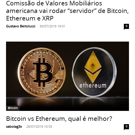
Comissão de Valores Mobiliários
americana vai rodar “servidor” de Bitcoin,
Ethereum e XRP
Gustavo Bertolucci
-
30/07/2019 19:01
0
Bitcoin
Bitcoin vs Ethereum, qual é melhor?
sabotag3x
-
28/07/2019 10:55
0