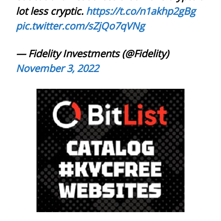
lot less cryptic.
https://t.co/n1akhp2gBg
pic.twitter.com/sZjQo7qVNg
— Fidelity Investments (@Fidelity)
November 3, 2022