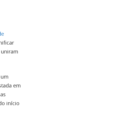
de
ificar
s uniram
o um
istada em
oas
o início