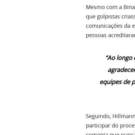
Mesmo com a Binan
que golpistas cria
comunicações da 
pessoas acreditar
“Ao longo 
agradecen
equipes de p
Seguindo, Hillmann
participar do proc
comenta que nunca