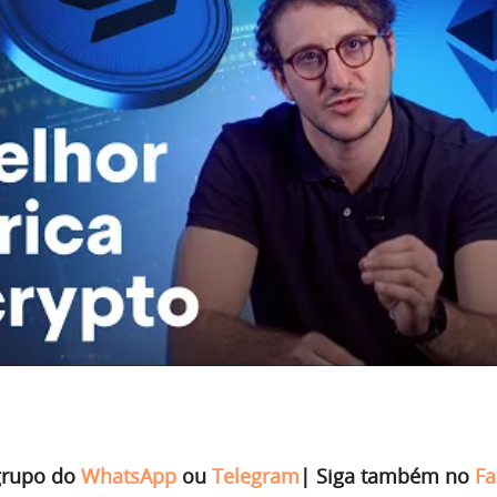
grupo do
WhatsApp
ou
Telegram
|
Siga também no
Fa