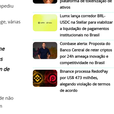
plataforma de tokenização de
mpediu
ativos
Lumx lança corredor BRL-
ge, várias
USDC na Stellar para viabilizar
a liquidação de pagamentos
institucionais no Brasil
Coinbase alerta: Proposta do
me
Banco Central de reter criptos
por 24h ameaça inovação e
s
competitividade no Brasil
m de
Binance processa RedotPay
por US$ 473 milhões,
alegando violação de termos
de acordo
de não
ém