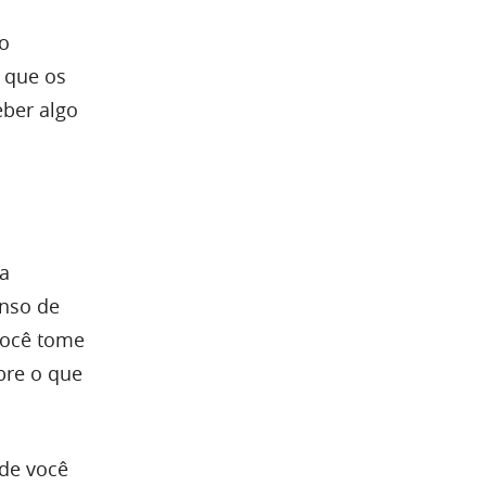
o
o que os
eber algo
ra
enso de
você tome
bre o que
de você