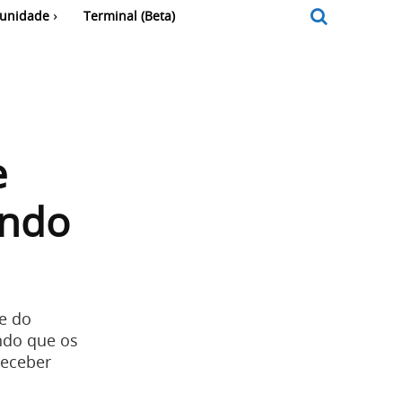
unidade
Terminal (Beta)
e
endo
e do
indo que os
receber