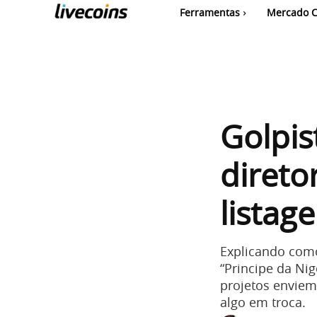
Ferramentas
Mercado C
Golpis
diret
listag
Explicando como
“Principe da Nig
projetos enviem
algo em troca.