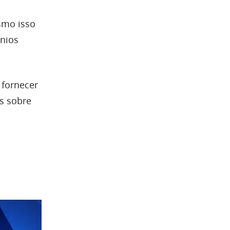
smo isso
ínios
 fornecer
s sobre