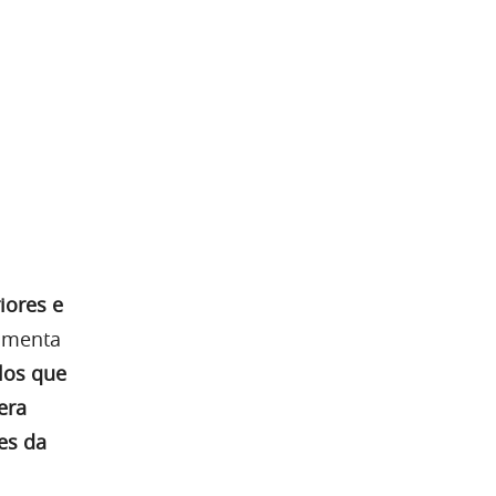
iores e
menta
los que
era
es da