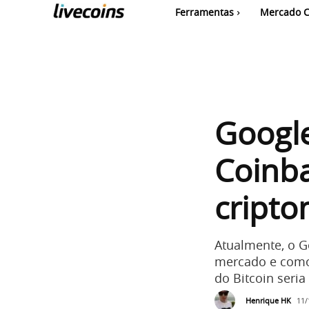
Ferramentas
Mercado C
Google
Coinba
cript
Atualmente, o G
mercado e como 
do Bitcoin seri
Henrique HK
11/