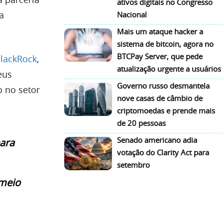
ativos digitais no Congresso
a
Nacional
Mais um ataque hacker a
sistema de bitcoin, agora no
BTCPay Server, que pede
lackRock
,
atualização urgente a usuários
eus
Governo russo desmantela
o no setor
nove casas de câmbio de
criptomoedas e prende mais
de 20 pessoas
Senado americano adia
ara
votação do Clarity Act para
setembro
 meio