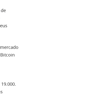
 de
e
seus
e mercado
Bitcoin
a
 19.000.
as