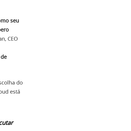
como seu
pero
an, CEO
 de
scolha do
oud está
cutar