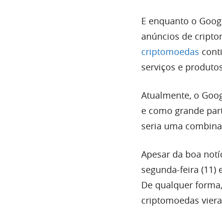
E enquanto o Googl
anúncios de cript
criptomoedas
cont
serviços e produto
Atualmente, o Goo
e como grande part
seria uma combinaç
Apesar da boa notí
segunda-feira (11) 
De qualquer forma,
criptomoedas viera