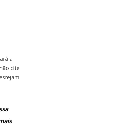
ará a
não cite
 estejam
ssa
mais