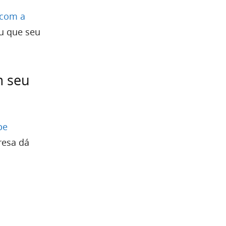
 com a
u que seu
m seu
pe
resa dá