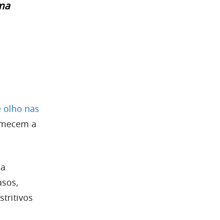
ema
 olho nas
comecem a
 a
asos,
tritivos