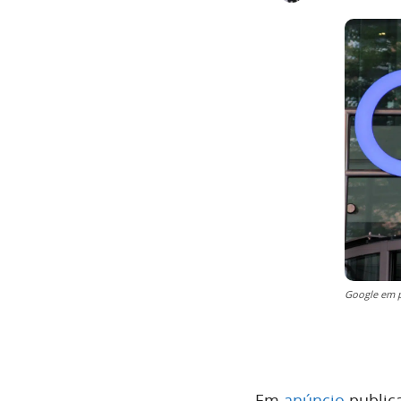
Google em p
Em
anúncio
publica