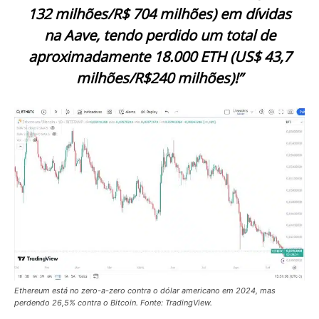
132 milhões/R$ 704 milhões) em dívidas
na Aave, tendo perdido um total de
aproximadamente 18.000 ETH (US$ 43,7
milhões/R$240 milhões)!”
Ethereum está no zero-a-zero contra o dólar americano em 2024, mas
perdendo 26,5% contra o Bitcoin. Fonte: TradingView.